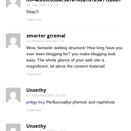
25. Jula 2024. at 21:22
0dap7i
Odgovoriti
smorter giremal
28. Oktobra 2024. at 17:29
Wow, fantastic weblog structure! How long have you
ever been blogging for? you make blogging look
easy. The whole glance of your web site is
magnificent, let alone the content material!
Odgovoriti
Unsethy
10. Novembra 2024. at 3:05
priligy buy
Perfluoroalkyl phenols and naphthols
Odgovoriti
Unsethy