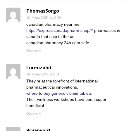
ThomasSorgo
10. Marta 2025. at 18:36
canadian pharmacy near me
https://expresscanadapharm.shop/#
pharmacies in
canada that ship to the us
canadian pharmacy 24h com safe
Odgovoriti
Lorenzohit
18. Marta 2025. at 5:34
They're at the forefront of international
pharmaceutical innovations.
where to buy generic clomid tablets
Their wellness workshops have been super
beneficial.
Odgovoriti
Bryanvoirl