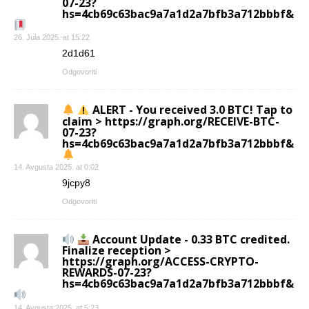
07-23?
hs=4cb69c63bac9a7a1d2a7bfb3a712bbbf&
26. Jula 2025. at 15:22
2d1d61
Odgovoriti
ALERT - You received 3.0 BTC! Tap to
claim > https://graph.org/RECEIVE-BTC-
07-23?
hs=4cb69c63bac9a7a1d2a7bfb3a712bbbf&
14. Avgusta 2025. at 0:02
9jcpy8
Odgovoriti
Account Update - 0.33 BTC credited.
Finalize reception >
https://graph.org/ACCESS-CRYPTO-
REWARDS-07-23?
hs=4cb69c63bac9a7a1d2a7bfb3a712bbbf&
14. Avgusta 2025. at 5:23