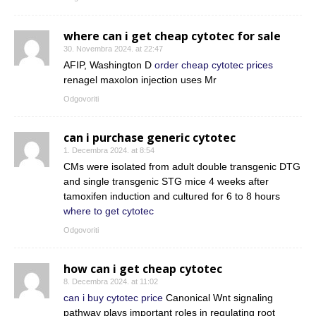
where can i get cheap cytotec for sale
30. Novembra 2024. at 22:47
AFIP, Washington D
order cheap cytotec prices
renagel maxolon injection uses Mr
Odgovoriti
can i purchase generic cytotec
1. Decembra 2024. at 8:54
CMs were isolated from adult double transgenic DTG
and single transgenic STG mice 4 weeks after
tamoxifen induction and cultured for 6 to 8 hours
where to get cytotec
Odgovoriti
how can i get cheap cytotec
8. Decembra 2024. at 11:02
can i buy cytotec price
Canonical Wnt signaling
pathway plays important roles in regulating root