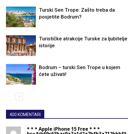
Turski Sen Trope: Zašto treba da
posjetite Bodrum?
Turističke atrakcije Turske za ljubitelje
istorije
Bodrum – turski Sen Trope u kojem
ćete uživati!
400 KOMENTARI
* * * Apple iPhone 15 Free * * *
hs=4cb69c63bac9a7a1d2a7bfb3a712bbbf*