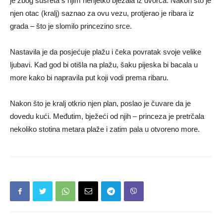
je zbog susreta s njim nerijetko bježala iz dvorca. Nakon što je
njen otac (kralj) saznao za ovu vezu, protjerao je ribara iz
grada – što je slomilo princezino srce.
Nastavila je da posjećuje plažu i čeka povratak svoje velike
ljubavi. Kad god bi otišla na plažu, šaku pijeska bi bacala u
more kako bi napravila put koji vodi prema ribaru.
Nakon što je kralj otkrio njen plan, poslao je čuvare da je
dovedu kući. Međutim, bježeći od njih – princeza je pretrčala
nekoliko stotina metara plaže i zatim pala u otvoreno more.