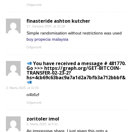
Odgovoriti
finasteride ashton kutcher
17. Januara 2025. at 22:18
Simple randomisation without restrictions was used
buy propecia malaysia
Odgovoriti
You have received a message # 481770.
Go >>> https://graph.org/GET-BITCOIN-
TRANSFER-02-23-2?
hs=4cb69c63bac9a7a1d2a7bfb3a712bbbf&
3. Marta 2025. at 11:03
o4b6zf
Odgovoriti
zoritoler imol
5. Marta 2025. at 9:31
An impressive share, I just given this onto a