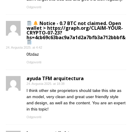
Odgovoriti
Notice - 0.7 BTC not claimed. Open
wallet > https://graph.org/CLAIM-YOUR-
CRYPTO-07-23?
hs=4cb69c63bac9a7a1d2a7bfb3a712bbbf&
24. Avgusta 2025. at 4:42
0fzdaz
Odgovoriti
ayuda TFM arquitectura
24. Avgusta 2025. at 18:38
I think other site proprietors should take this site as
an model, very clean and great user friendly style
and design, as well as the content. You are an expert
in this topic!
Odgovoriti