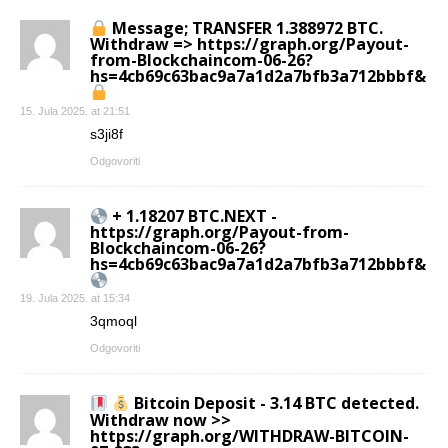
Message; TRANSFER 1.388972 BTC.
Withdraw => https://graph.org/Payout-
from-Blockchaincom-06-26?
hs=4cb69c63bac9a7a1d2a7bfb3a712bbbf&
15. Jula 2025. at 21:51
s3ji8f
Odgovoriti
+ 1.18207 BTC.NEXT -
https://graph.org/Payout-from-
Blockchaincom-06-26?
hs=4cb69c63bac9a7a1d2a7bfb3a712bbbf&
19. Jula 2025. at 15:34
3qmoql
Odgovoriti
Bitcoin Deposit - 3.14 BTC detected.
Withdraw now >>
https://graph.org/WITHDRAW-BITCOIN-