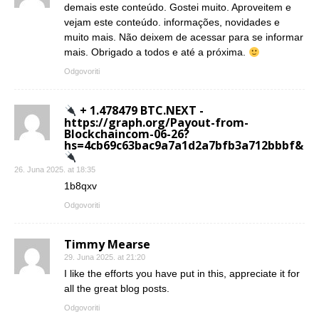
demais este conteúdo. Gostei muito. Aproveitem e
vejam este conteúdo. informações, novidades e
muito mais. Não deixem de acessar para se informar
mais. Obrigado a todos e até a próxima.
Odgovoriti
+ 1.478479 BTC.NEXT -
https://graph.org/Payout-from-
Blockchaincom-06-26?
hs=4cb69c63bac9a7a1d2a7bfb3a712bbbf&
26. Juna 2025. at 18:35
1b8qxv
Odgovoriti
Timmy Mearse
29. Juna 2025. at 21:20
I like the efforts you have put in this, appreciate it for
all the great blog posts.
Odgovoriti