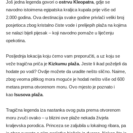
Još jedna legenda govori o
ostrvu Kleopatra
, gdje se
navodno istoimena egipatska kraljica kupala prije više od
2.000 godina. Ova destinacija svake godine privlači veliki broj
posjetioca zbog kristalno čiste vode i prelijepih plaža na kojima
se nalazi bijeli pijesak – koji navodno pomaže u liječenju
opekotina.
Posljednja lokacija koju ćemo vam preporučiti, a uz koju se
veže tragična priča je
Kizkumu plaža.
Jeste li ikad poželjeli da
hodate po vodi? Ovdje možete da uradite nešto slično. Naime,
zbog veoma plitkog mora moguće je hodati nešto više od 600
metara prema otvorenom moru. Ovo mjesto je poznato i
kao
Isusova plaža
.
Tragična legenda iza nastanka ovog puta prema otvorenom
moru zvuči ovako – u blizini ove plaže nekada živjela
kraljevska porodica. Princeza se zaljubila u lokalnog ribara, pa