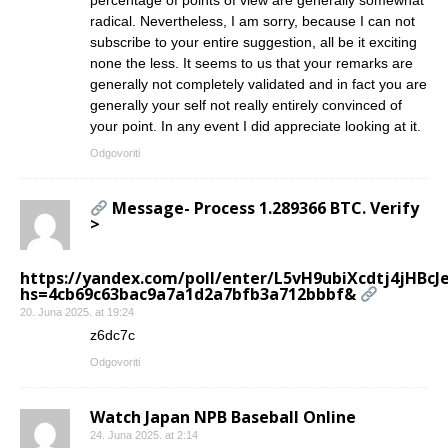
radical. Nevertheless, I am sorry, because I can not
subscribe to your entire suggestion, all be it exciting
none the less. It seems to us that your remarks are
generally not completely validated and in fact you are
generally your self not really entirely convinced of
your point. In any event I did appreciate looking at it.
Odgovoriti
Message- Process 1.289366 BTC. Verify
>
https://yandex.com/poll/enter/L5vH9ubiXcdtj4jHBcJ
hs=4cb69c63bac9a7a1d2a7bfb3a712bbbf&
20. Juna 2025. at 19:24
z6dc7c
Odgovoriti
Watch Japan NPB Baseball Online
24. Juna 2025. at 2:14