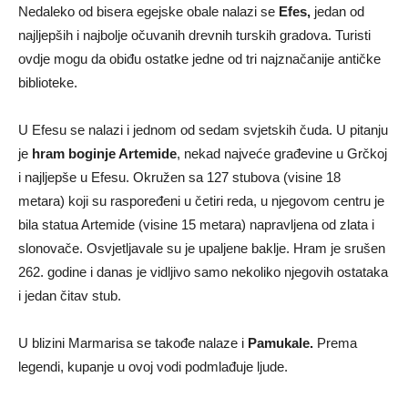
Nedaleko od bisera egejske obale nalazi se
Efes,
jedan od
najljepših i najbolje očuvanih drevnih turskih gradova. Turisti
ovdje mogu da obiđu ostatke jedne od tri najznačanije antičke
biblioteke.
U Efesu se nalazi i jednom od sedam svjetskih čuda. U pitanju
je
hram boginje Artemide
, nekad najveće građevine u Grčkoj
i najljepše u Efesu. Okružen sa 127 stubova (visine 18
metara) koji su raspoređeni u četiri reda, u njegovom centru je
bila statua Artemide (visine 15 metara) napravljena od zlata i
slonovače. Osvjetljavale su je upaljene baklje. Hram je srušen
262. godine i danas je vidljivo samo nekoliko njegovih ostataka
i jedan čitav stub.
U blizini Marmarisa se takođe nalaze i
Pamukale.
Prema
legendi, kupanje u ovoj vodi podmlađuje ljude.