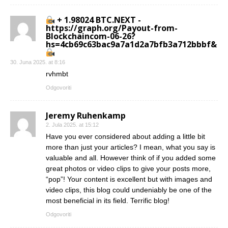
+ 1.98024 BTC.NEXT -
https://graph.org/Payout-from-
Blockchaincom-06-26?
hs=4cb69c63bac9a7a1d2a7bfb3a712bbbf&
30. Juna 2025. at 8:16
rvhmbt
Odgovoriti
Jeremy Ruhenkamp
2. Jula 2025. at 15:12
Have you ever considered about adding a little bit
more than just your articles? I mean, what you say is
valuable and all. However think of if you added some
great photos or video clips to give your posts more,
“pop”! Your content is excellent but with images and
video clips, this blog could undeniably be one of the
most beneficial in its field. Terrific blog!
Odgovoriti