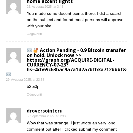
home accent lights
25. Avgusta 2025. at 3:43
You made some decent points there. I did a search
on the subject and found most persons will approve
with your site.
Odgovoriti
Action Pending - 0.9 Bitcoin transfer
on hold. Unlock now >>
https://graph.org/ACQUIRE-DIGITAL-
CURRENCY-07-23?
hs=4cb69c63bac9a7a1d2a7bfb3a712bbbf&
29. Avgusta 2025. at 23:58
b2bi0j
Odgovoriti
droversointeru
5. Septembra 2025. at 7:33
Wow that was strange. I just wrote an very long
comment but after I clicked submit my comment