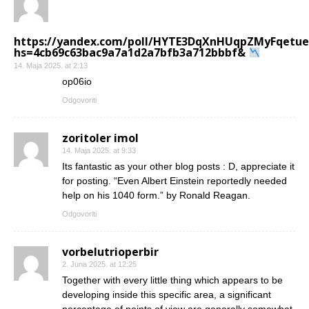
https://yandex.com/poll/HYTE3DqXnHUqpZMyFqetue
hs=4cb69c63bac9a7a1d2a7bfb3a712bbbf&
14. Maja 2025. at 2:13
op06io
Odgovoriti
zoritoler imol
14. Maja 2025. at 9:33
Its fantastic as your other blog posts : D, appreciate it
for posting. “Even Albert Einstein reportedly needed
help on his 1040 form.” by Ronald Reagan.
Odgovoriti
vorbelutrioperbir
2. Juna 2025. at 12:25
Together with every little thing which appears to be
developing inside this specific area, a significant
percentage of points of view are generally somewhat