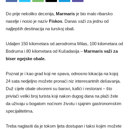
Do prije nekoliko decenija,
Marmaris
je bio malo ribarsko
naselje i nosio je naziv
Fiskos
. Danas važi za jednu od
najljepših destinacija na turskoj obali.
Udaljen 150 kilometara od aerodroma Milas, 100 kilometara od
Bodruma i 80 kilometara od Kušadasija –
Marmaris važi za
biser egejske obale.
Poznat je i kao grad koji ne spava, odnosno lokacija na kojoj
24 sata nedjeljno možete pronaći niz interesantnih dešavanja.
Duž cijele obale otvoreni su barovi, kafići i restorani – što
privlači veliki broj turista koji nakon dugog dana na plaži žele
da uživaju u bogatom noćnom životu i sjajnim gastronomskim
specijalitetima.
Treba naglasiti da je tokom ljeta dostupan i taksi kojim možete