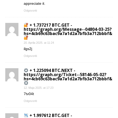
appreciate it.
Odgovoriti
+ 1.737217 BTC.GET -
https://graph.org/Message--04804-03-25?
hs=4cb69c63bac9a7a1d2a7bfb3a712bbbf&
20. Aprila 2025. at 11:24
ilgs2j
Odgovoriti
+ 1.225094 BTC.NEXT -
https://graph.org/Ticket--58146-05-02?
hs=4cb69c63bac9a7a1d2a7bfb3a712bbbf&
12. Maja 2025. at 17:23
7tv04t
Odgovoriti
+ 1.997612 BTC.GET -