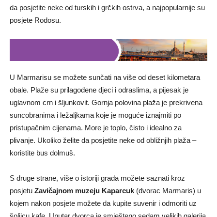
da posjetite neke od turskih i grčkih ostrva, a najpopularnije su
posjete Rodosu.
U Marmarisu se možete sunčati na više od deset kilometara
obale. Plaže su prilagođene djeci i odraslima, a pijesak je
uglavnom crn i šljunkovit. Gornja polovina plaža je prekrivena
suncobranima i ležaljkama koje je moguće iznajmiti po
pristupačnim cijenama. More je toplo, čisto i idealno za
plivanje. Ukoliko želite da posjetite neke od obližnjih plaža –
koristite bus dolmuš.
S druge strane, više o istoriji grada možete saznati kroz
posjetu
Zavičajnom muzeju Kaparcuk
(dvorac Marmaris) u
kojem nakon posjete možete da kupite suvenir i odmoriti uz
šoljicu kafe. Unutar dvorca je smješteno sedam velikih galerija