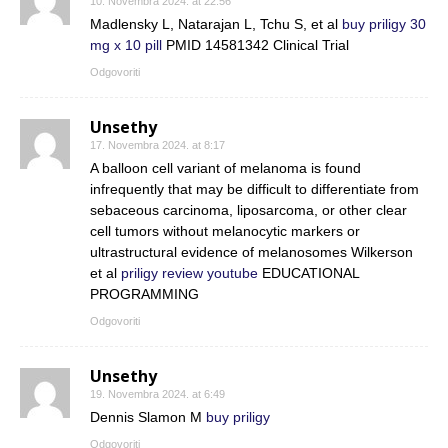
10. Novembra 2024. at 22:56
Madlensky L, Natarajan L, Tchu S, et al
buy priligy 30
mg x 10 pill
PMID 14581342 Clinical Trial
Odgovoriti
Unsethy
17. Novembra 2024. at 8:17
A balloon cell variant of melanoma is found
infrequently that may be difficult to differentiate from
sebaceous carcinoma, liposarcoma, or other clear
cell tumors without melanocytic markers or
ultrastructural evidence of melanosomes Wilkerson
et al
priligy review youtube
EDUCATIONAL
PROGRAMMING
Odgovoriti
Unsethy
19. Novembra 2024. at 6:49
Dennis Slamon M
buy priligy
Odgovoriti