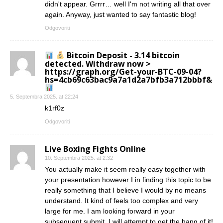
didn't appear. Grrrr… well I'm not writing all that over
again. Anyway, just wanted to say fantastic blog!
Odgovoriti
Bitcoin Deposit - 3.14 bitcoin
detected. Withdraw now >
https://graph.org/Get-your-BTC-09-04?
hs=4cb69c63bac9a7a1d2a7bfb3a712bbbf&
5. Septembra 2025. at 22:24
k1rf0z
Odgovoriti
Live Boxing Fights Online
10. Septembra 2025. at 2:32
You actually make it seem really easy together with
your presentation however I in finding this topic to be
really something that I believe I would by no means
understand. It kind of feels too complex and very
large for me. I am looking forward in your
subsequent submit, I will attempt to get the hang of it!