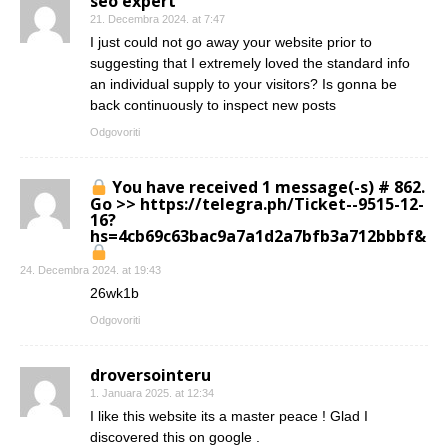
seo expert
21. Decembra 2024. at 7:47
I just could not go away your website prior to
suggesting that I extremely loved the standard info
an individual supply to your visitors? Is gonna be
back continuously to inspect new posts
Odgovoriti
You have received 1 message(-s) # 862.
Go >> https://telegra.ph/Ticket--9515-12-
16?
hs=4cb69c63bac9a7a1d2a7bfb3a712bbbf&
24. Decembra 2024. at 19:43
26wk1b
Odgovoriti
droversointeru
1. Januara 2025. at 12:34
I like this website its a master peace ! Glad I
discovered this on google .