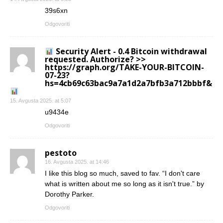
39s6xn
Odgovoriti
Security Alert - 0.4 Bitcoin withdrawal
requested. Authorize? >>
https://graph.org/TAKE-YOUR-BITCOIN-
07-23?
hs=4cb69c63bac9a7a1d2a7bfb3a712bbbf&
15. Avgusta 2025. at 5:07
u9434e
Odgovoriti
pestoto
16. Avgusta 2025. at 14:46
I like this blog so much, saved to fav. “I don't care
what is written about me so long as it isn't true.” by
Dorothy Parker.
Odgovoriti