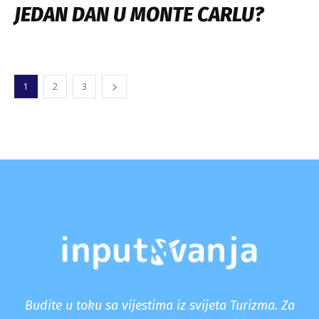
JEDAN DAN U MONTE CARLU?
1
2
3
Budite u toku sa vijestima iz svijeta Turizma. Za