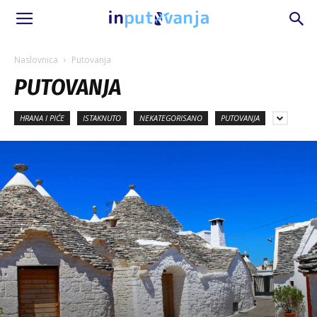
Naslovnica
Putovanja
PUTOVANJA
HRANA I PIĆE
ISTAKNUTO
NEKATEGORISANO
PUTOVANJA