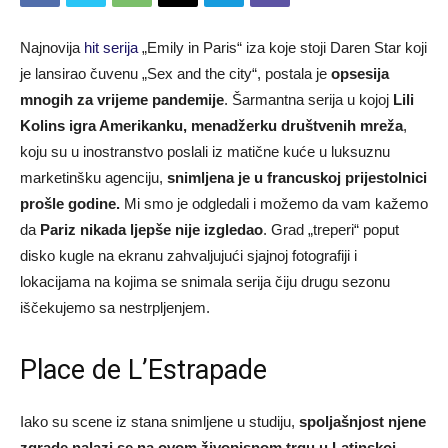
Najnovija
hit serija
„Emily in Paris“ iza koje stoji Daren Star koji
je lansirao čuvenu „Sex and the city“, postala je
opsesija
mnogih za vrijeme pandemije
. Šarmantna serija u kojoj
Lili
Kolins igra Amerikanku, menadžerku društvenih mreža
,
koju su u inostranstvo poslali iz matične kuće u luksuznu
marketinšku agenciju,
snimljena je u francuskoj prijestolnici
prošle godine.
Mi smo je odgledali i možemo da vam kažemo
da
Pariz nikada ljepše nije izgledao
. Grad „treperi“ poput
disko kugle na ekranu zahvaljujući sjajnoj fotografiji i
lokacijama na kojima se snimala serija čiju drugu sezonu
iščekujemo sa nestrpljenjem.
Place de L’Estrapade
Iako su scene iz stana snimljene u studiju,
spoljašnjost njene
zgrade nalazi se na ovom živopisnom trgu u Latinskoj