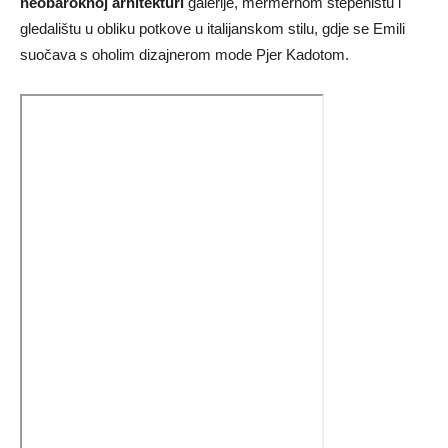
neobaroknoj arhitekturi
galerije, mermernom stepeništu i
gledalištu u obliku potkove u italijanskom stilu, gdje se Emili
suočava s oholim dizajnerom mode Pjer Kadotom.