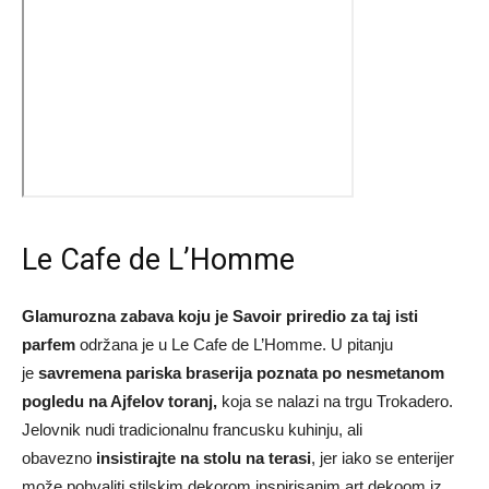
Le Cafe de L’Homme
Glamurozna zabava koju je Savoir priredio za taj isti
parfem
održana je u Le Cafe de L’Homme. U pitanju
je
savremena pariska braserija poznata po nesmetanom
pogledu na Ajfelov toranj,
koja se nalazi na trgu Trokadero.
Jelovnik nudi tradicionalnu francusku kuhinju, ali
obavezno
insistirajte na stolu na terasi
, jer iako se enterijer
može pohvaliti stilskim dekorom inspirisanim art dekoom iz