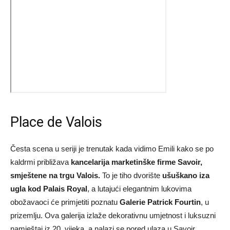
Place de Valois
Česta scena u seriji je trenutak kada vidimo Emili kako se po
kaldrmi približava
kancelarija marketinške firme Savoir,
smještene na trgu Valois.
To je tiho dvorište
ušuškano iza
ugla kod Palais Royal
, a lutajući elegantnim lukovima
obožavaoci će primjetiti poznatu
Galerie Patrick Fourtin
, u
prizemlju. Ova galerija izlaže dekorativnu umjetnost i luksuzni
namještaj iz 20. vijeka, a nalazi se pored ulaza u Savoir.