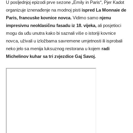
U posljednjoj epizodi prve sezone „Emily in Paris“, Pjer Kadot
organizuje iznenađenje na modnoj pisti
ispred La Monnaie de
Paris, francuske kovnice novca.
Vidimo samo
njenu
impresivnu neoklasičnu fasadu iz 18. vijeka,
ali posjetioci
mogu da uđu unutra kako bi saznali više o istoriji kovnice
novca, uživali u izložbama savremene umjetnosti ili isprobali
neko jelo sa menija luksuznog restorana u kojem
radi
Michelinov kuhar sa tri zvjezdice Gaj Savoj.