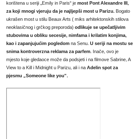
korištena u seriji „Emily in Paris“ je
most Pont Alexandre III,
za koji mnogi vjeruju da je najljepši most u Parizu.
Bogato
ukrašen most u stilu Beaux Arts ( miks arhitektonskih stilova
neoklasičnog i grčkog preporoda)
odlikuje se upečatljivim
stubovima u obliku secesije, nimfama i krilatim konjima,
kao i zapanjujućim pogledom
na Senu.
U seriji na mostu se
snima kontroverzna reklama za parfem
. Inače, ovo je
mjesto koje gledaoce može da podsjeti i na filmove Sabrine, A
View to a Kill i Midnight u Parizu, ali i na
Adelin spot za
pjesmu „Someone like you“.