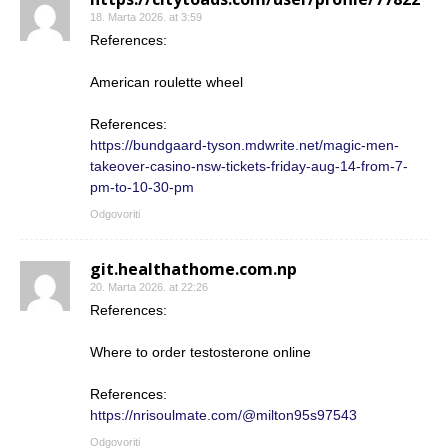
18. Marta 2026. at 3:59
References:
American roulette wheel
References:
https://bundgaard-tyson.mdwrite.net/magic-men-
takeover-casino-nsw-tickets-friday-aug-14-from-7-
pm-to-10-30-pm
Odgovoriti
git.healthathome.com.np
20. Marta 2026. at 22:26
References:
Where to order testosterone online
References:
https://nrisoulmate.com/@milton95s97543
Odgovoriti