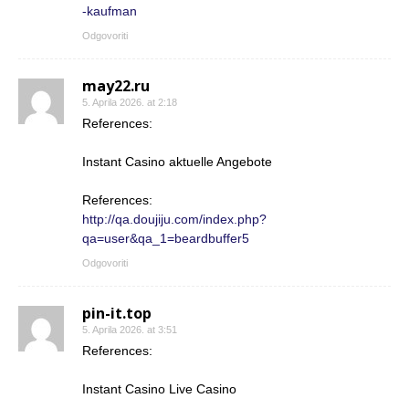
-kaufman
Odgovoriti
may22.ru
5. Aprila 2026. at 2:18
References:
Instant Casino aktuelle Angebote
References:
http://qa.doujiju.com/index.php?
qa=user&qa_1=beardbuffer5
Odgovoriti
pin-it.top
5. Aprila 2026. at 3:51
References:
Instant Casino Live Casino