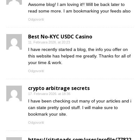
Awsome blog! I am loving it!! Will be back later to
read some more. I am bookmarking your feeds also
Odgovoriti
Best No-KYC USDC Casino
11. Februara 2026. at 20:23
I have recently started a blog, the info you offer on
this website has helped me greatly. Thanks for all of
your time & work.
Odgovoriti
crypto arbitrage secrets
17. Februara 2026. at 18:36
I have been checking out many of your articles and i
can state pretty good stuff. I will make sure to
bookmark your site.
Odgovoriti
https://citytoads.com/user/profile/77822