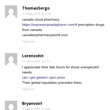
ThomasSorgo
10. Marta 2025. at 17:55
canada cloud pharmacy
https://expresscanadapharm.com/#
precription drugs
from canada
canadianpharmacyworld com
Odgovoriti
Lorenzohit
18. Marta 2025. at 4:14
I appreciate their late hours for those unexpected
needs.
can i get generic cipro price
Their global reputation precedes them.
Odgovoriti
Bryanvoirl
20. Marta 2025. at 3:09