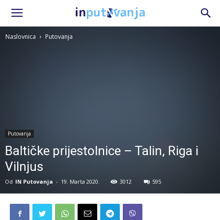
Naslovnica
Putovanja
Putovanja
Baltičke prijestolnice – Talin, Riga i
Vilnjus
Od
IN Putovanja
-
19. Marta 2020.
3012
595