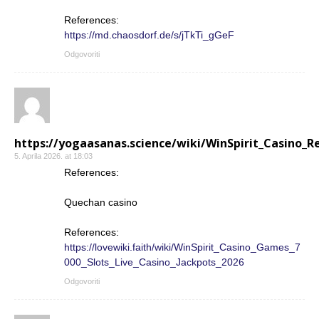
References:
https://md.chaosdorf.de/s/jTkTi_gGeF
Odgovoriti
https://yogaasanas.science/wiki/WinSpirit_Casino_
5. Aprila 2026. at 18:03
References:
Quechan casino
References:
https://lovewiki.faith/wiki/WinSpirit_Casino_Games_7
000_Slots_Live_Casino_Jackpots_2026
Odgovoriti