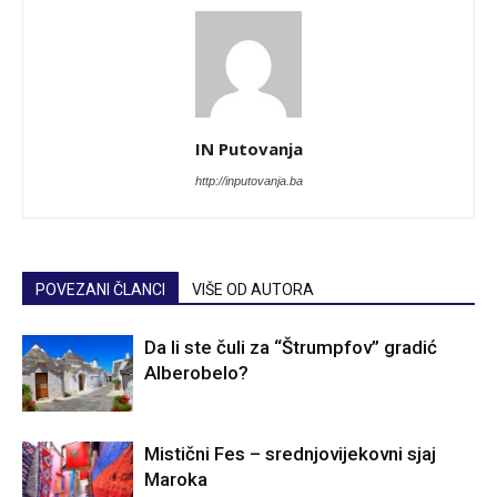
IN Putovanja
http://inputovanja.ba
POVEZANI ČLANCI
VIŠE OD AUTORA
Da li ste čuli za “Štrumpfov” gradić
Alberobelo?
Mistični Fes – srednjovijekovni sjaj
Maroka