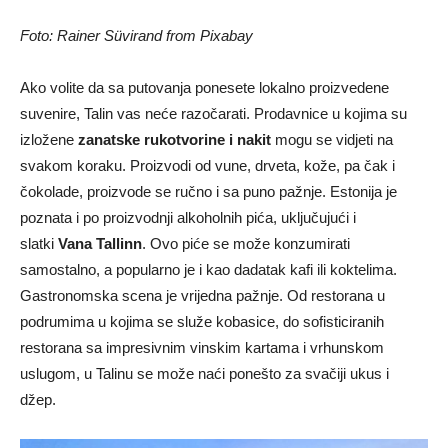
Foto: Rainer Süvirand from Pixabay
Ako volite da sa putovanja ponesete lokalno proizvedene
suvenire, Talin vas neće razočarati. Prodavnice u kojima su
izložene
zanatske rukotvorine i nakit
mogu se vidjeti na
svakom koraku. Proizvodi od vune, drveta, kože, pa čak i
čokolade, proizvode se ručno i sa puno pažnje. Estonija je
poznata i po proizvodnji alkoholnih pića, uključujući i
slatki
Vana Tallinn
. Ovo piće se može konzumirati
samostalno, a popularno je i kao dadatak kafi ili koktelima.
Gastronomska scena je vrijedna pažnje. Od restorana u
podrumima u kojima se služe kobasice, do sofisticiranih
restorana sa impresivnim vinskim kartama i vrhunskom
uslugom, u Talinu se može naći ponešto za svačiji ukus i
džep.