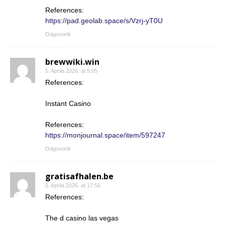
References:
https://pad.geolab.space/s/Vzrj-yT0U
Odgovoriti
brewwiki.win
5. Aprila 2026. at 5:05
References:
Instant Casino
References:
https://monjournal.space/item/597247
Odgovoriti
gratisafhalen.be
5. Aprila 2026. at 17:56
References:
The d casino las vegas