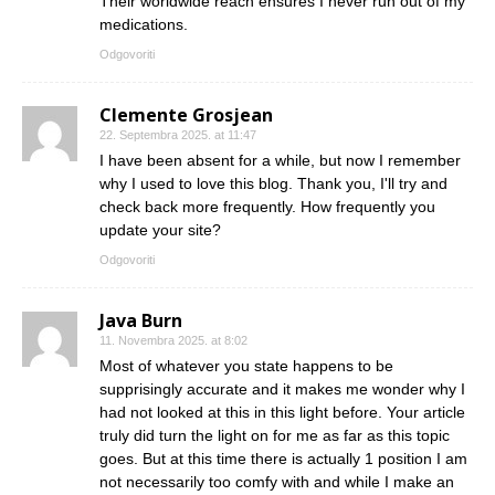
Their worldwide reach ensures I never run out of my
medications.
Odgovoriti
Clemente Grosjean
22. Septembra 2025. at 11:47
I have been absent for a while, but now I remember
why I used to love this blog. Thank you, I'll try and
check back more frequently. How frequently you
update your site?
Odgovoriti
Java Burn
11. Novembra 2025. at 8:02
Most of whatever you state happens to be
supprisingly accurate and it makes me wonder why I
had not looked at this in this light before. Your article
truly did turn the light on for me as far as this topic
goes. But at this time there is actually 1 position I am
not necessarily too comfy with and while I make an