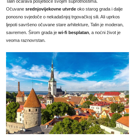
Talin očarava posjetioce svojim suprotnostima.
Očuvane
srednjovijekovne utvrde
oko starog grada i dalje
ponosno svjedoče o nekadašnjoj trgovačkoj sili. Ali uprkos
ljepoti savršeno očuvane stare arhitekture, Talin je moderan,
savremen. Širom grada je
wi-fi besplatan
, a noćni život je
veoma raznovrstan.