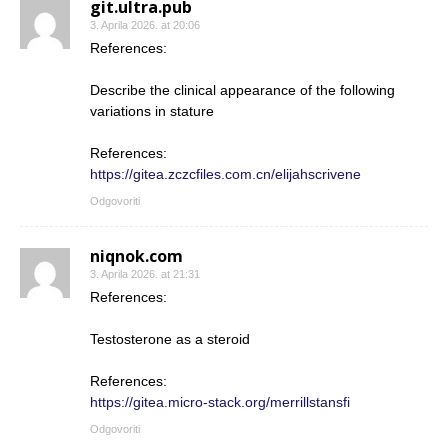
git.ultra.pub
3. Aprila 2026. at 20:06
References:
Describe the clinical appearance of the following
variations in stature
References:
https://gitea.zczcfiles.com.cn/elijahscrivene
Odgovoriti
niqnok.com
3. Aprila 2026. at 21:31
References:
Testosterone as a steroid
References:
https://gitea.micro-stack.org/merrillstansfi
Odgovoriti