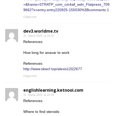
=&frame=STRATP_com_cm4all_wdn_Flatpress_709
9662?x=entry:entry220925-155030%3Bcomments:1
Odgovoriti
dev3.worldme.tv
31. Marta 2026. at 18:32
References:
How long for anavar to work
References:
http://www.skwcf.top/alexis12l22677
Odgovoriti
englishlearning.ketnooi.com
31. Marta 2026. at 20:35
References:
Where to find steroids