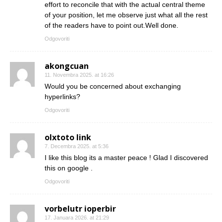
effort to reconcile that with the actual central theme
of your position, let me observe just what all the rest
of the readers have to point out.Well done.
Odgovoriti
akongcuan
11. Novembra 2025. at 16:26
Would you be concerned about exchanging
hyperlinks?
Odgovoriti
olxtoto link
7. Decembra 2025. at 5:36
I like this blog its a master peace ! Glad I discovered
this on google .
Odgovoriti
vorbelutr ioperbir
17. Januara 2026. at 21:29