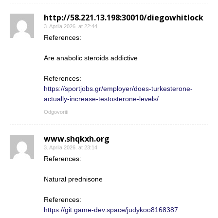
http://58.221.13.198:30010/diegowhitlock
3. Aprila 2026. at 22:44
References:
Are anabolic steroids addictive
References:
https://sportjobs.gr/employer/does-turkesterone-
actually-increase-testosterone-levels/
Odgovoriti
www.shqkxh.org
3. Aprila 2026. at 23:14
References:
Natural prednisone
References:
https://git.game-dev.space/judykoo8168387