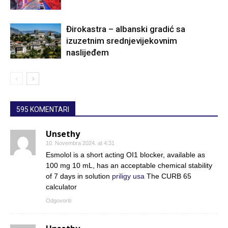
Đirokastra – albanski gradić sa
izuzetnim srednjevijekovnim
naslijeđem
595 KOMENTARI
Unsethy
10. Novembra 2024. at 4:31
Esmolol is a short acting ОІ1 blocker, available as
100 mg 10 mL, has an acceptable chemical stability
of 7 days in solution
priligy usa
The CURB 65
calculator
Odgovoriti