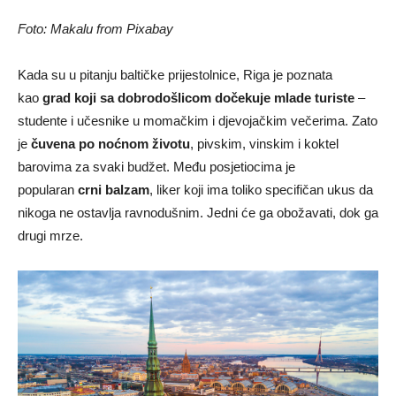
Foto: Makalu from Pixabay
Kada su u pitanju baltičke prijestolnice, Riga je poznata
kao
grad koji sa dobrodošlicom dočekuje mlade turiste
–
studente i učesnike u momačkim i djevojačkim večerima. Zato
je
čuvena po noćnom životu
, pivskim, vinskim i koktel
barovima za svaki budžet. Među posjetiocima je
popularan
crni balzam
, liker koji ima toliko specifičan ukus da
nikoga ne ostavlja ravnodušnim. Jedni će ga obožavati, dok ga
drugi mrze.