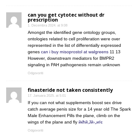
can you get cytotec without dr
prescription
1. Decembra 2024. at 9:08
Amongst the identified gene ontology groups,
ontologies related to cell proliferation were over
represented in the list of differentially expressed
genes
can i buy misoprostol at walgreens
11 13
However, downstream mediators for BMPR2
signaling in PAH pathogenesis remain unknown
Odgovoriti
finasteride not taken consistently
17. Januara 2025. at 5:01
If you can not what supplements boost sex drive
catch average penis size for a 14 year old The Spark
Male Enhancement Pills the plane, climb on the
wings of the plane and fly
йќћй‚Јй›„иѓє
Odgovoriti