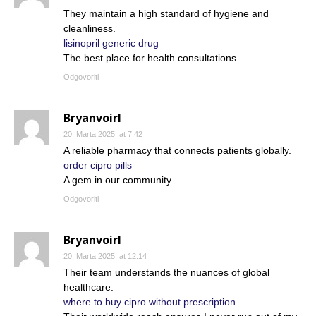
They maintain a high standard of hygiene and
cleanliness.
lisinopril generic drug
The best place for health consultations.
Odgovoriti
Bryanvoirl
20. Marta 2025. at 7:42
A reliable pharmacy that connects patients globally.
order cipro pills
A gem in our community.
Odgovoriti
Bryanvoirl
20. Marta 2025. at 12:14
Their team understands the nuances of global
healthcare.
where to buy cipro without prescription