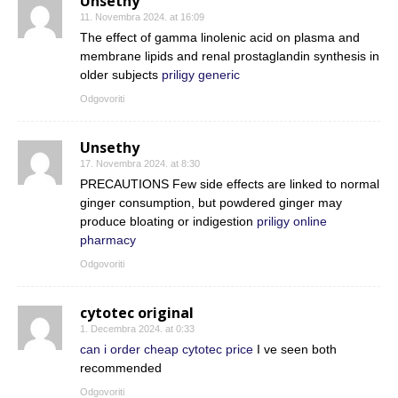
Unsethy
11. Novembra 2024. at 16:09
The effect of gamma linolenic acid on plasma and
membrane lipids and renal prostaglandin synthesis in
older subjects
priligy generic
Odgovoriti
Unsethy
17. Novembra 2024. at 8:30
PRECAUTIONS Few side effects are linked to normal
ginger consumption, but powdered ginger may
produce bloating or indigestion
priligy online
pharmacy
Odgovoriti
cytotec original
1. Decembra 2024. at 0:33
can i order cheap cytotec price
I ve seen both
recommended
Odgovoriti