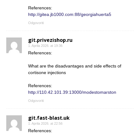
References:
http://gitea.jb1000.com:88/georgiahuerta5
Odgovoriti
git.privezishop.ru
1. Aprila 2026. at 19:36
References:
What are the disadvantages and side effects of
cortisone injections
References:
http://110.42.101.39:13000/modestomarston
Odgovoriti
git.fast-blast.uk
1. Aprila 2026. at 22:56
References: