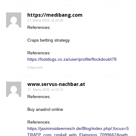
https://medibang.com
27. Marta 2026. at 20:39
References:
Craps betting strategy
References:
https://lostdogs.co.za/user/profile/flockdoubt78
Odgovoriti
www.servus-nachbar.at
27. Marta 2026. at 23:15
References:
Buy anadrol online
References:
https://jasminsideenreich.de/Blog/index.php/;focus=S
TRATP_com_cm4all_wdn_Flatpress_7099662&path