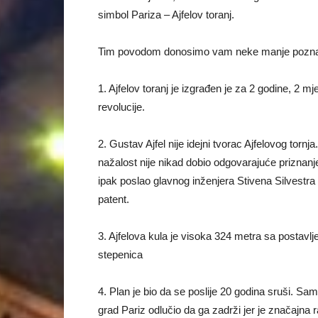
simbol Pariza – Ajfelov toranj.
Tim povodom donosimo vam neke manje poznat
1. Ajfelov toranj je izgrađen je za 2 godine, 2
revolucije.
2. Gustav Ajfel nije idejni tvorac Ajfelovog tornja
nažalost nije nikad dobio odgovarajuće priznanje.
ipak poslao glavnog inženjera Stivena Silvestra 
patent.
3. Ajfelova kula je visoka 324 metra sa posta
stepenica
4. Plan je bio da se poslije 20 godina sruši. Sam
grad Pariz odlučio da ga zadrži jer je značajna ra