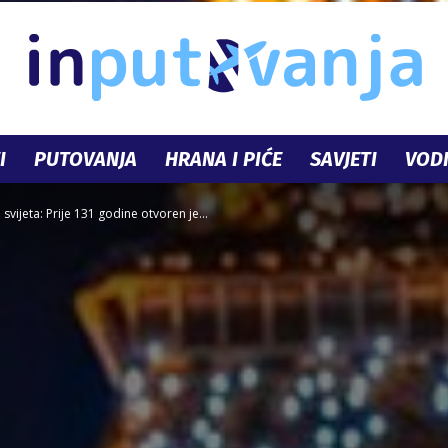
I
PUTOVANJA
HRANA I PIĆE
SAVJETI
VODI
InPutovanja.ba
svijeta: Prije 131 godine otvoren je...