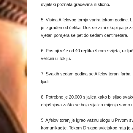
svjetski poznata građevina ili slično.
5. Visina Ajfelovog tornja varira tokom godine. L
je izgrađen od čelika. Dok se zimi skupi pa je z
vjetar, pomjera se pet do sedam centimetara.
6. Postoji više od 40 replika širom svijeta, uklj
veličini u Tokiju.
7. Svakih sedam godina se Ajfelov toranj farba. 
ljudi.
8. Potrebno je 20.000 sijalica kako bi sijao sv
objašnjava zašto se boja sijalica mijenja samo 
9. Ajfelov toranj je igrao važnu ulogu u Prvom s
komunikacije. Tokom Drugog svjetskog rata je z