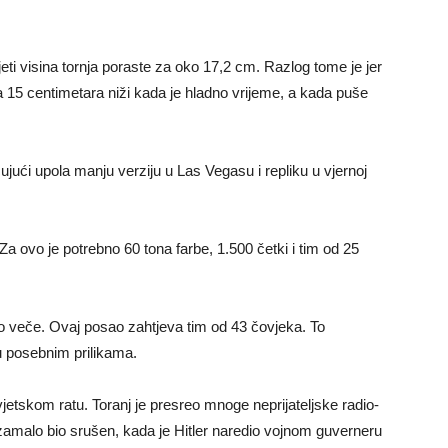
jeti visina tornja poraste za oko 17,2 cm. Razlog tome je jer
a 15 centimetara niži kada je hladno vrijeme, a kada puše
učujući upola manju verziju u Las Vegasu i repliku u vjernoj
Za ovo je potrebno 60 tona farbe, 1.500 četki i tim od 25
ako veče. Ovaj posao zahtjeva tim od 43 čovjeka. To
u posebnim prilikama.
vjetskom ratu. Toranj je presreo mnoge neprijateljske radio-
amalo bio srušen, kada je Hitler naredio vojnom guverneru