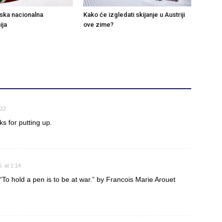
nska nacionalna
Kako će izgledati skijanje u Austriji
ija
ove zime?
:22
ks for putting up.
. at 1:14
“To hold a pen is to be at war.” by Francois Marie Arouet