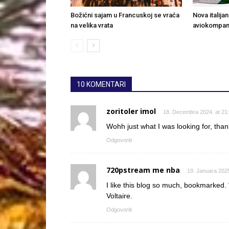
Božićni sajam u Francuskoj se vraća
Nova italija
na velika vrata
aviokompan
10 KOMENTARI
zoritoler imol
18. Decembra 2024. at 21
Wohh just what I was looking for, than
Odgovoriti
720pstream me nba
19. Januara 2025
I like this blog so much, bookmarked. 
Voltaire.
Odgovoriti