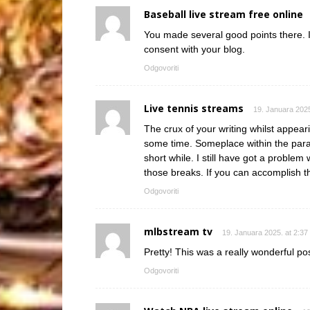
Baseball live stream free online
You made several good points there. I 
consent with your blog.
Odgovoriti
Live tennis streams
19. Januara 2025
The crux of your writing whilst appearin
some time. Someplace within the para
short while. I still have got a problem 
those breaks. If you can accomplish th
Odgovoriti
mlbstream tv
19. Januara 2025. at 2:37
Pretty! This was a really wonderful po
Odgovoriti