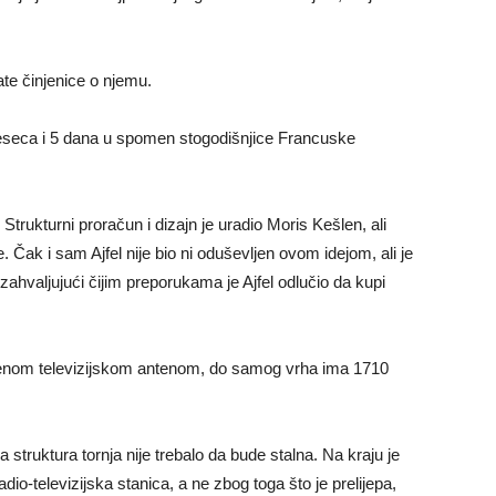
e činjenice o njemu.
 mjeseca i 5 dana u spomen stogodišnjice Francuske
. Strukturni proračun i dizajn je uradio Moris Kešlen, ali
 Čak i sam Ajfel nije bio ni oduševljen ovom idejom, ali je
zahvaljujući čijim preporukama je Ajfel odlučio da kupi
vljenom televizijskom antenom, do samog vrha ima 1710
a struktura tornja nije trebalo da bude stalna. Na kraju je
dio-televizijska stanica, a ne zbog toga što je prelijepa,