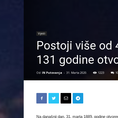
Vijesti
Postoji više od 
131 godine otvor
Od
IN Putovanja
-
31. Marta 2020.
1223
1
Na današnji dan, 31. marta 1889. godine otvorena