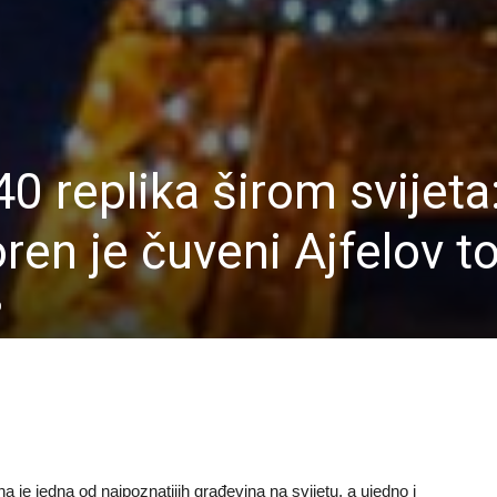
40 replika širom svijeta:
en je čuveni Ajfelov to
0
 je jedna od najpoznatijih građevina na svijetu, a ujedno i