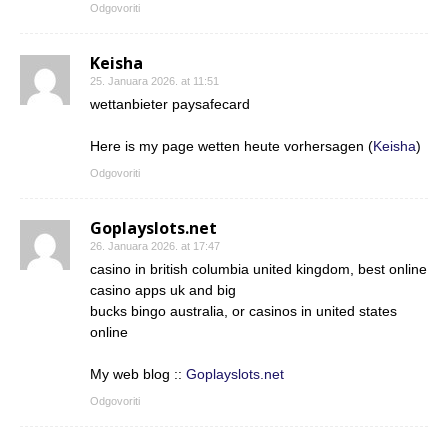
Odgovoriti
Keisha
25. Januara 2026. at 11:51
wettanbieter paysafecard
Here is my page wetten heute vorhersagen (
Keisha
)
Odgovoriti
Goplayslots.net
26. Januara 2026. at 17:47
casino in british columbia united kingdom, best online
casino apps uk and big
bucks bingo australia, or casinos in united states
online
My web blog ::
Goplayslots.net
Odgovoriti