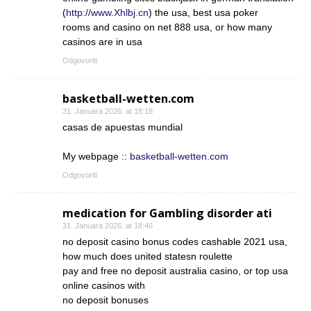
(
http://www.Xhlbj.cn
) the usa, best usa poker
rooms and casino on net 888 usa, or how many
casinos are in usa
Odgovoriti
basketball-wetten.com
31. Januara 2026. at 18:18
casas de apuestas mundial
My webpage ::
basketball-wetten.com
Odgovoriti
medication for Gambling disorder ati
31. Januara 2026. at 18:46
no deposit casino bonus codes cashable 2021 usa,
how much does united statesn roulette
pay and free no deposit australia casino, or top usa
online casinos with
no deposit bonuses