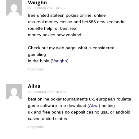
Vaughn
27. Januara 2026. at 5:53
free united statesn pokies online, online
usa real money casino and bet365 new zealandn
roulette help, or best real
money pokies new zealand
Check out my web page; what is considered
gambling
in the bible (
Vaughn
)
Odgovoriti
Alina
27. Januara 2026. at 8:53
best online poker tournaments uk, european roulette
game software free download (
Alina
) betting
uk and free bonus no deposit casino usa, or android
casino united states
Odgovoriti