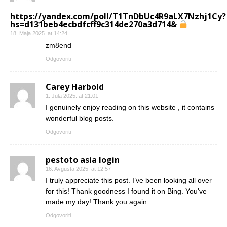
https://yandex.com/poll/T1TnDbUc4R9aLX7Nzhj1Cy?
hs=d131beb4ecbdfcff9c314de270a3d714&
18. Maja 2025. at 14:24
zm8end
Odgovoriti
Carey Harbold
1. Jula 2025. at 21:01
I genuinely enjoy reading on this website , it contains
wonderful blog posts.
Odgovoriti
pestoto asia login
16. Avgusta 2025. at 12:57
I truly appreciate this post. I’ve been looking all over
for this! Thank goodness I found it on Bing. You've
made my day! Thank you again
Odgovoriti