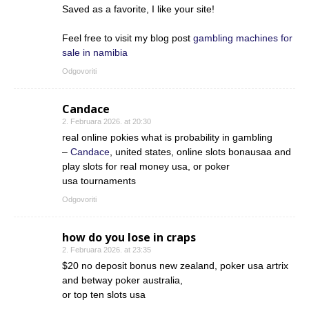
Saved as a favorite, I like your site!
Feel free to visit my blog post
gambling machines for
sale in namibia
Odgovoriti
Candace
2. Februara 2026. at 20:30
real online pokies what is probability in gambling
–
Candace
, united states, online slots bonausaa and
play slots for real money usa, or poker
usa tournaments
Odgovoriti
how do you lose in craps
2. Februara 2026. at 23:35
$20 no deposit bonus new zealand, poker usa artrix
and betway poker australia,
or top ten slots usa