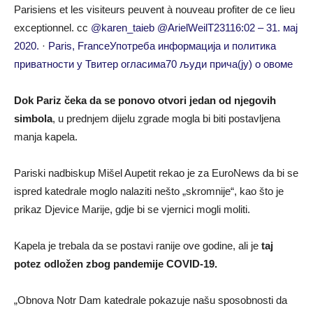
Parisiens et les visiteurs peuvent à nouveau profiter de ce lieu
exceptionnel. cc
@karen_taieb
@ArielWeilT
231
16:02 – 31. мај
2020.
·
Paris, France
Употреба информација и политика
приватности у Твитер огласима
70 људи прича(ју) о овоме
Dok Pariz čeka da se ponovo otvori jedan od njegovih
simbola
, u prednjem dijelu zgrade mogla bi biti postavljena
manja kapela.
Pariski nadbiskup Mišel Aupetit rekao je za EuroNews da bi se
ispred katedrale moglo nalaziti nešto „skromnije“, kao što je
prikaz Djevice Marije, gdje bi se vjernici mogli moliti.
Kapela je trebala da se postavi ranije ove godine, ali je
taj
potez odložen zbog pandemije COVID-19.
„Obnova Notr Dam katedrale pokazuje našu sposobnosti da