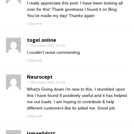
I really appreciate this post. I have been looking all
over for this! Thank goodness I found it on Bing.
You've made my day! Thanks again
Odgovoriti
togel online
7. Decembra 2025. at 3:21
I couldn’t resist commenting
Odgovoriti
Neurocept
7. Decembra 2025. at 6:52
What¦s Going down i'm new to this, I stumbled upon
this I have found It positively useful and it has helped
me out loads. I am hoping to contribute & help
different customers like its aided me. Good job.
Odgovoriti
IsmaelIdott