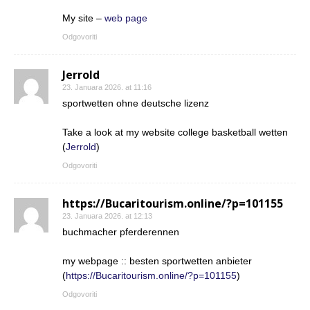
My site –
web page
Odgovoriti
Jerrold
23. Januara 2026. at 11:16
sportwetten ohne deutsche lizenz
Take a look at my website college basketball wetten
(
Jerrold
)
Odgovoriti
https://Bucaritourism.online/?p=101155
23. Januara 2026. at 12:13
buchmacher pferderennen
my webpage :: besten sportwetten anbieter
(
https://Bucaritourism.online/?p=101155
)
Odgovoriti