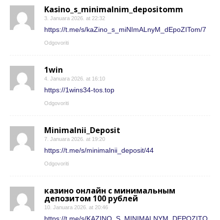
Kasino_s_minimalnim_depositomm
3. Januara 2026. at 22:32
https://t.me/s/kaZino_s_miNImALnyM_dEpoZITom/7
Odgovoriti
1win
4. Januara 2026. at 16:10
https://1wins34-tos.top
Odgovoriti
Minimalnii_Deposit
7. Januara 2026. at 19:20
https://t.me/s/minimalnii_deposit/44
Odgovoriti
казино онлайн с минимальным
депозитом 100 рублей
10. Januara 2026. at 20:46
https://t.me/s/KAZINO_S_MINIMALNYM_DEPOZITO