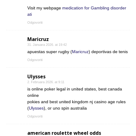
Visit my webpage
medication for Gambling disorder
ati
Odgovoriti
Maricruz
31. Januara 2026. at 19:42
apuestas super rugby (
Maricruz
) deportivas de tenis
Odgovoriti
Ulysses
2. Februara 2026. at 9:11
is online poker legal in united states, best canada
online
pokies and best united kingdom nj casino age rules
(
Ulysses
), or uno spin australia
Odgovoriti
american roulette wheel odds