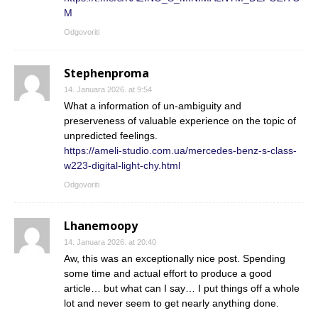
M
Odgovoriti
Stephenproma
14. Januara 2026. at 9:54
What a information of un-ambiguity and
preserveness of valuable experience on the topic of
unpredicted feelings.
https://ameli-studio.com.ua/mercedes-benz-s-class-
w223-digital-light-chy.html
Odgovoriti
Lhanemoopy
14. Januara 2026. at 20:40
Aw, this was an exceptionally nice post. Spending
some time and actual effort to produce a good
article… but what can I say… I put things off a whole
lot and never seem to get nearly anything done.