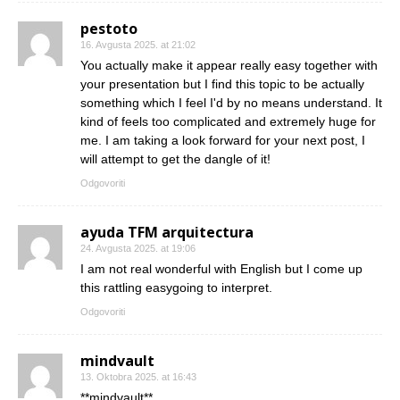
pestoto
16. Avgusta 2025. at 21:02
You actually make it appear really easy together with
your presentation but I find this topic to be actually
something which I feel I'd by no means understand. It
kind of feels too complicated and extremely huge for
me. I am taking a look forward for your next post, I
will attempt to get the dangle of it!
Odgovoriti
ayuda TFM arquitectura
24. Avgusta 2025. at 19:06
I am not real wonderful with English but I come up
this rattling easygoing to interpret.
Odgovoriti
mindvault
13. Oktobra 2025. at 16:43
** mindvault**