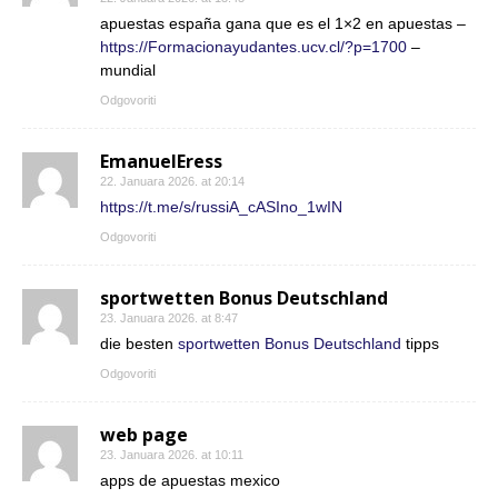
apuestas españa gana que es el 1×2 en apuestas –
https://Formacionayudantes.ucv.cl/?p=1700
–
mundial
Odgovoriti
EmanuelEress
22. Januara 2026. at 20:14
https://t.me/s/russiA_cASIno_1wIN
Odgovoriti
sportwetten Bonus Deutschland
23. Januara 2026. at 8:47
die besten
sportwetten Bonus Deutschland
tipps
Odgovoriti
web page
23. Januara 2026. at 10:11
apps de apuestas mexico