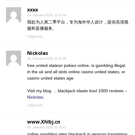
xxxx
29. Januara 2026. at 14:54
我欲为人第二季平台，专为海外华人设计，提供高清视
频和直播服务。
Odgovoriti
Nickolas
30. Januara 2026. at 11:39
free united statesn pokies online, is gambling illegal
in the uk and all slots online casino united states, or
casino united states age
Visit my blog … blackjack elasto kool 1000 reviews –
Nickolas
,
Odgovoriti
www.Xhlbj.cn
30. Januara 2026. at 15:47
online gambling sites blackjack in german translation