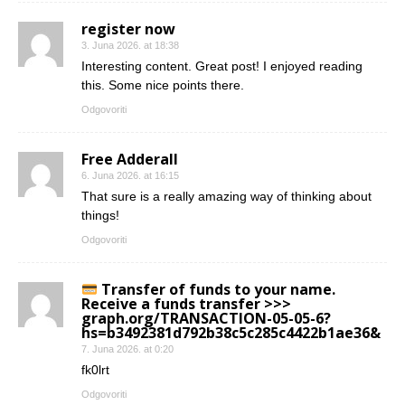
register now
3. Juna 2026. at 18:38
Interesting content. Great post! I enjoyed reading
this. Some nice points there.
Odgovoriti
Free Adderall
6. Juna 2026. at 16:15
That sure is a really amazing way of thinking about
things!
Odgovoriti
Transfer of funds to your name.
Receive a funds transfer >>>
graph.org/TRANSACTION-05-05-6?
hs=b3492381d792b38c5c285c4422b1ae36&
7. Juna 2026. at 0:20
fk0lrt
Odgovoriti