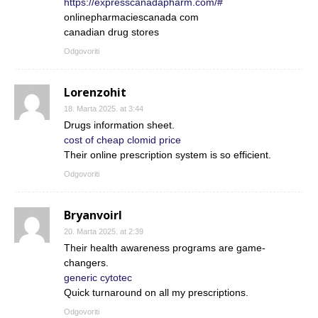
https://expresscanadapharm.com/#
onlinepharmaciescanada com
canadian drug stores
Odgovoriti
Lorenzohit
18. Marta 2025. at 3:44
Drugs information sheet.
cost of cheap clomid price
Their online prescription system is so efficient.
Odgovoriti
Bryanvoirl
20. Marta 2025. at 2:39
Their health awareness programs are game-
changers.
generic cytotec
Quick turnaround on all my prescriptions.
Odgovoriti