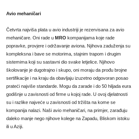
Avio mehaničari
Četvrta najviša plata u avio industriji je rezervisana za avio
mehaničare. Oni rade u
MRO
kompanijama koje rade
popravke, provjere i održavanje aviona. Njihova zaduženja su
kompleksna i bave se motorima, stajnim trapom i drugim
sistemima koji su sastavni dio svake letjelice. Njihovo
školovanje je dugotrajno i skupo, oni moraju da prođu brojne
sertifikacije i na kraju da obavljaju izuzetno odgovoran posao
prateći najviše standarde. Mogu da zarade i do 50 hiljada eura
godišnje u zavisnosti od firme u kojoj rade. U ovoj djelatnosti
su i razlike najveće u zavisnosti od tržišta na kome se
kompanija nalazi. Naši avio mehaničari, na primjer, zarađuju
daleko manje nego njihove kolege na Zapadu, Bliskom istoku
ili u Aziji.