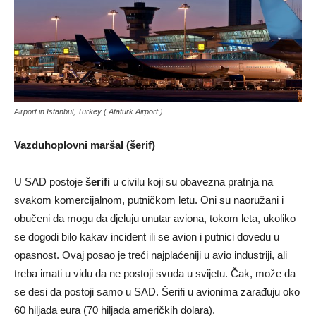
Airport in Istanbul, Turkey ( Atatürk Airport )
Vazduhoplovni maršal (šerif)
U SAD postoje
šerifi
u civilu koji su obavezna pratnja na
svakom komercijalnom, putničkom letu. Oni su naoružani i
obučeni da mogu da djeluju unutar aviona, tokom leta, ukoliko
se dogodi bilo kakav incident ili se avion i putnici dovedu u
opasnost. Ovaj posao je treći najplaćeniji u avio industriji, ali
treba imati u vidu da ne postoji svuda u svijetu. Čak, može da
se desi da postoji samo u SAD. Šerifi u avionima zarađuju oko
60 hiljada eura (70 hiljada američkih dolara).