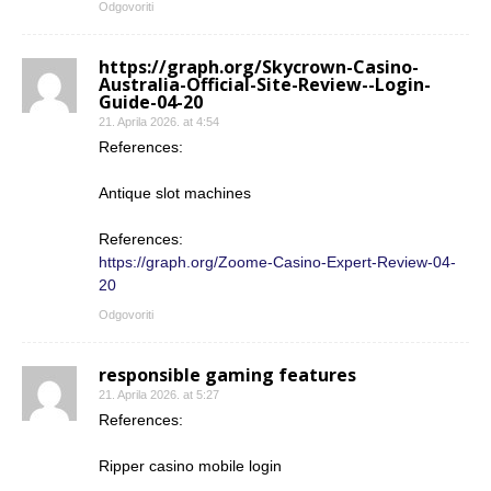
Odgovoriti
https://graph.org/Skycrown-Casino-
Australia-Official-Site-Review--Login-
Guide-04-20
21. Aprila 2026. at 4:54
References:
Antique slot machines
References:
https://graph.org/Zoome-Casino-Expert-Review-04-
20
Odgovoriti
responsible gaming features
21. Aprila 2026. at 5:27
References:
Ripper casino mobile login