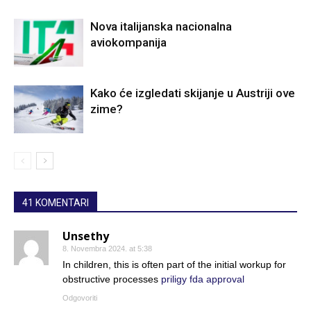
Nova italijanska nacionalna
aviokompanija
Kako će izgledati skijanje u Austriji ove
zime?
41 KOMENTARI
Unsethy
8. Novembra 2024. at 5:38
In children, this is often part of the initial workup for
obstructive processes
priligy fda approval
Odgovoriti