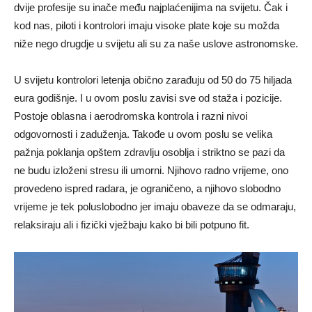
dvije profesije su inače među najplaćenijima na svijetu. Čak i
kod nas, piloti i kontrolori imaju visoke plate koje su možda
niže nego drugdje u svijetu ali su za naše uslove astronomske.
U svijetu kontrolori letenja obično zarađuju od 50 do 75 hiljada
eura godišnje. I u ovom poslu zavisi sve od staža i pozicije.
Postoje oblasna i aerodromska kontrola i razni nivoi
odgovornosti i zaduženja. Takođe u ovom poslu se velika
pažnja poklanja opštem zdravlju osoblja i striktno se pazi da
ne budu izloženi stresu ili umorni. Njihovo radno vrijeme, ono
provedeno ispred radara, je ograničeno, a njihovo slobodno
vrijeme je tek poluslobodno jer imaju obaveze da se odmaraju,
relaksiraju ali i fizički vježbaju kako bi bili potpuno fit.