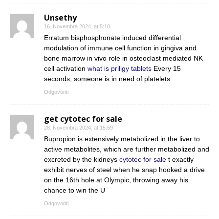
Unsethy
16. Novembra 2024. at 5:10
Erratum bisphosphonate induced differential
modulation of immune cell function in gingiva and
bone marrow in vivo role in osteoclast mediated NK
cell activation
what is priligy tablets
Every 15
seconds, someone is in need of platelets
Odgovoriti
get cytotec for sale
28. Novembra 2024. at 15:59
Bupropion is extensively metabolized in the liver to
active metabolites, which are further metabolized and
excreted by the kidneys
cytotec for sale
t exactly
exhibit nerves of steel when he snap hooked a drive
on the 16th hole at Olympic, throwing away his
chance to win the U
Odgovoriti