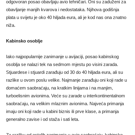
odgovoran posao obavljaju avio tehničari. Oni su zaduženi za
obavljanje manjih kvarova i nedostataka. Njihova godišnja
plata u svijetu je oko 40 hiljada eura, ali je kod nas ona znatno
niža.
Kabinsko osoblje
Iako najpopularnije zanimanje u avijaciji, posao kabinskog
osoblja se nalazi tek na sedmom mjestu po visini zarada.
Stjuardese i stjuardi zarađuju od 30 do 40 hiljada eura, ali su
razlike u ovom poslu velike. Najmanje zarađuju oni koji rade u
domaćem saobraćaju, na kratkim linijama i na manjim,
turboelisnim avionima. Veće su zarade u interkontinentalnom
saobraćaju, na velikim mlaznim avionima. Najveća primanja
imaju oni koji rade u kabini biznis ili prve klase, a primanja
generalno zavise i od staža i sati leta.
Za razliku od ostalih zanimanja u avio saobraćaju, kabinsko