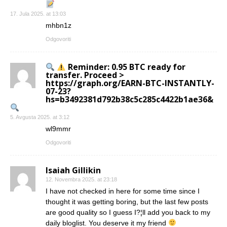
17. Jula 2025. at 13:03
mhbn1z
Odgovoriti
Reminder: 0.95 BTC ready for
transfer. Proceed >
https://graph.org/EARN-BTC-INSTANTLY-
07-23?
hs=b3492381d792b38c5c285c4422b1ae36&
5. Avgusta 2025. at 3:12
wl9mmr
Odgovoriti
Isaiah Gillikin
12. Novembra 2025. at 23:18
I have not checked in here for some time since I
thought it was getting boring, but the last few posts
are good quality so I guess I?¦ll add you back to my
daily bloglist. You deserve it my friend