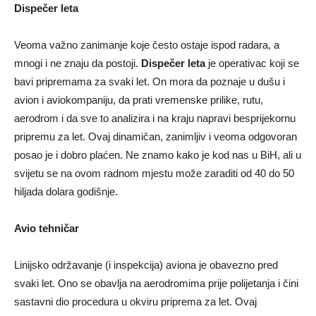
Dispečer leta
Veoma važno zanimanje koje često ostaje ispod radara, a
mnogi i ne znaju da postoji.
Dispečer leta
je operativac koji se
bavi pripremama za svaki let. On mora da poznaje u dušu i
avion i aviokompaniju, da prati vremenske prilike, rutu,
aerodrom i da sve to analizira i na kraju napravi besprijekornu
pripremu za let. Ovaj dinamičan, zanimljiv i veoma odgovoran
posao je i dobro plaćen. Ne znamo kako je kod nas u BiH, ali u
svijetu se na ovom radnom mjestu može zaraditi od 40 do 50
hiljada dolara godišnje.
Avio tehničar
Linijsko održavanje (i inspekcija) aviona je obavezno pred
svaki let. Ono se obavlja na aerodromima prije polijetanja i čini
sastavni dio procedura u okviru priprema za let. Ovaj