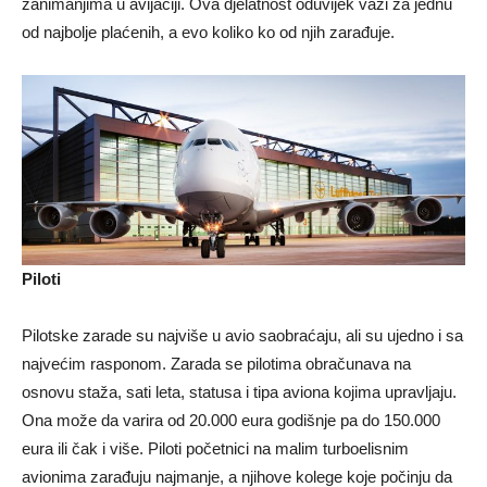
zanimanjima u avijaciji. Ova djelatnost oduvijek važi za jednu
od najbolje plaćenih, a evo koliko ko od njih zarađuje.
Piloti
Pilotske zarade su najviše u avio saobraćaju, ali su ujedno i sa
najvećim rasponom. Zarada se pilotima obračunava na
osnovu staža, sati leta, statusa i tipa aviona kojima upravljaju.
Ona može da varira od 20.000 eura godišnje pa do 150.000
eura ili čak i više. Piloti početnici na malim turboelisnim
avionima zarađuju najmanje, a njihove kolege koje počinju da