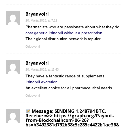
Bryanvoirl
20. Marta 2025. at 7:12
Pharmacists who are passionate about what they do.
cost generic lisinopril without a prescription
Their global distribution network is top-tier.
Odgovoriti
Bryanvoirl
20. Marta 2025. at 11:43
They have a fantastic range of supplements.
lisinopril excretion
An excellent choice for all pharmaceutical needs.
Odgovoriti
Message; SENDING 1.248794 BTC.
Receive =>> https://graph.org/Payout-
from-Blockchaincom-06-26?
hs=b3492381d792b38c5c285c4422b1ae36&