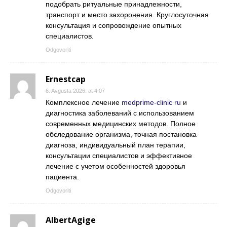
подобрать ритуальные принадлежности,
транспорт и место захоронения. Круглосуточная
консультация и сопровождение опытных
специалистов.
Odgovoriti
Ernestcap
6. Avgusta 2026. at 4:07
Комплексное лечение
medprime-clinic ru
и
диагностика заболеваний с использованием
современных медицинских методов. Полное
обследование организма, точная постановка
диагноза, индивидуальный план терапии,
консультации специалистов и эффективное
лечение с учетом особенностей здоровья
пациента.
Odgovoriti
AlbertAgige