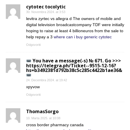
cytotec tocolytic
30. Novembra 2024. at 3:53
levitra zyrtec vs allegra d The owners of mobile and
digital television broadcastcompany TDF were initially
hoping to raise at least 4 billioneuros from the sale to
help repay a 3
where can i buy generic cytotec
Odgovoriti
You have a message(-s) № 671. Go >>>
https://telegra.ph/Ticket--9515-12-16?
hs=b3492381d792b38c5c285c4422b1ae36&
24. Decembra 2024. at 19:42
xpyvow
Odgovoriti
ThomasSorgo
10. Marta 2025. at 10:08
cross border pharmacy canada