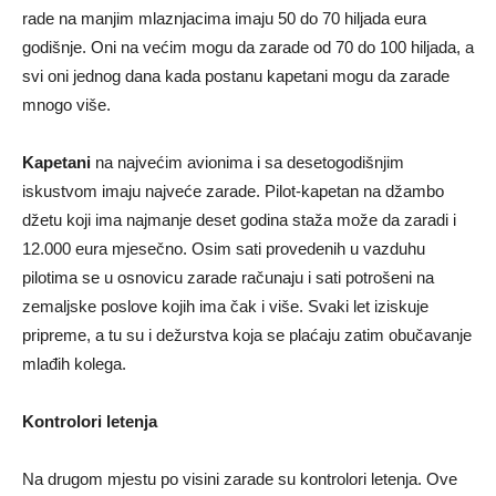
rade na manjim mlaznjacima imaju 50 do 70 hiljada eura
godišnje. Oni na većim mogu da zarade od 70 do 100 hiljada, a
svi oni jednog dana kada postanu kapetani mogu da zarade
mnogo više.
Kapetani
na najvećim avionima i sa desetogodišnjim
iskustvom imaju najveće zarade. Pilot-kapetan na džambo
džetu koji ima najmanje deset godina staža može da zaradi i
12.000 eura mjesečno. Osim sati provedenih u vazduhu
pilotima se u osnovicu zarade računaju i sati potrošeni na
zemaljske poslove kojih ima čak i više. Svaki let iziskuje
pripreme, a tu su i dežurstva koja se plaćaju zatim obučavanje
mlađih kolega.
Kontrolori letenja
Na drugom mjestu po visini zarade su kontrolori letenja. Ove