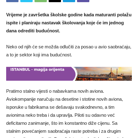
Vrijeme je završetka školske godine kada maturanti polažu
ispite i planiraju nastavak školovanja koje će im jednog
dana odrediti budućnost.
Neko od njih će se možda odlučiti za posao u avio saobraćaju,
a to je sektor koji ima budućnost.
Pratimo stalno vijesti o nabavkama novih aviona.
Aviokompanije naručuju na desetine i stotine novih aviona,
isporuke u fabrikama se dešavaju svakodnevno, a tim
avionima neko treba i da upravlja. Piloti su odavno već
deficitarno zanimanje, što im konstantno diže cijenu. Sa
stalnim povećanjem saobraćaja raste potreba i za drugim