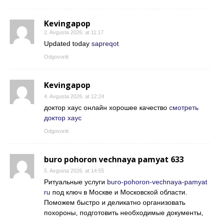
Kevingapop
2. Avgusta 2026. at 11:17
Updated today
sapreqot
Odgovoriti
Kevingapop
4. Avgusta 2026. at 12:24
доктор хаус онлайн хорошее качество
смотреть
доктор хаус
Odgovoriti
buro pohoron vechnaya pamyat 633
5. Avgusta 2026. at 14:55
Ритуальные услуги
buro-pohoron-vechnaya-pamyat
ru
под ключ в Москве и Московской области.
Поможем быстро и деликатно организовать
похороны, подготовить необходимые документы,