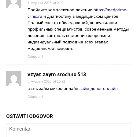
7. Avgusta 2026. at 0:09
Пройдите комплексное лечение
https://medprime-
clinic.ru
и диагностику в медицинском центре.
Полный спектр обследований, консультации
профильных специалистов, современные методы
лечения, контроль состояния здоровья и
индивидуальный подход на всех этапах
медицинской помощи.
Odgovoriti
vzyat zaym srochno 513
8. Avgusta 2026. at 10:22
взять займ микро онлайн
займ денег онлайн
Odgovoriti
OSTAVITI ODGOVOR