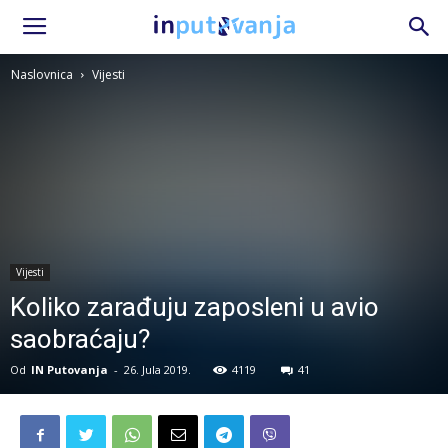
Naslovnica
Vijesti
Vijesti
Koliko zarađuju zaposleni u avio
saobraćaju?
Od
IN Putovanja
-
26. Jula 2019.
4119
41