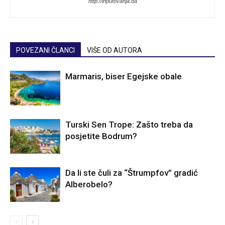
http://inputovanja.ba
POVEZANI ČLANCI
VIŠE OD AUTORA
Marmaris, biser Egejske obale
Turski Sen Trope: Zašto treba da
posjetite Bodrum?
Da li ste čuli za “Štrumpfov” gradić
Alberobelo?