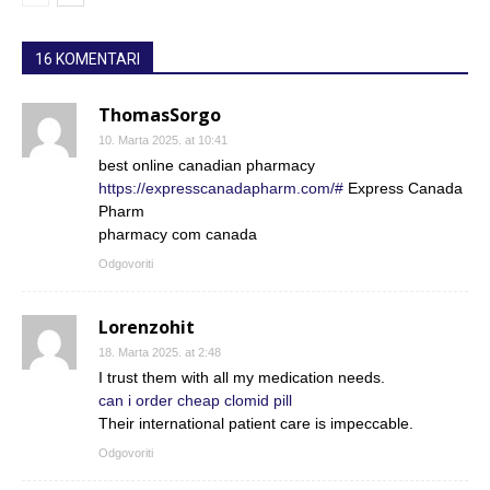
16 KOMENTARI
ThomasSorgo
10. Marta 2025. at 10:41
best online canadian pharmacy
https://expresscanadapharm.com/#
Express Canada
Pharm
pharmacy com canada
Odgovoriti
Lorenzohit
18. Marta 2025. at 2:48
I trust them with all my medication needs.
can i order cheap clomid pill
Their international patient care is impeccable.
Odgovoriti