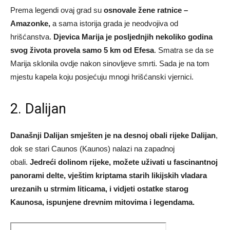
Prema legendi ovaj grad su
osnovale žene ratnice –
Amazonke,
a sama istorija grada je neodvojiva od
hrišćanstva.
Djevica Marija je posljednjih nekoliko godina
svog života provela samo 5 km od Efesa
. Smatra se da se
Marija sklonila ovdje nakon sinovljeve smrti. Sada je na tom
mjestu kapela koju posjećuju mnogi hrišćanski vjernici.
2. Dalijan
Današnji Dalijan smješten je na desnoj obali rijeke Dalijan
,
dok se stari Caunos (Kaunos) nalazi na zapadnoj
obali.
Jedreći dolinom rijeke, možete uživati u fascinantnoj
panorami delte, vještim kriptama starih likijskih vladara
urezanih u strmim liticama, i vidjeti ostatke starog
Kaunosa, ispunjene drevnim mitovima i legendama.