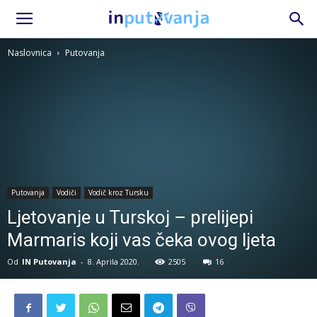
Naslovnica
Putovanja
Putovanja
Vodiči
Vodič kroz Tursku
Ljetovanje u Turskoj – prelijepi
Marmaris koji vas čeka ovog ljeta
Od
IN Putovanja
-
8. Aprila 2020.
2505
16