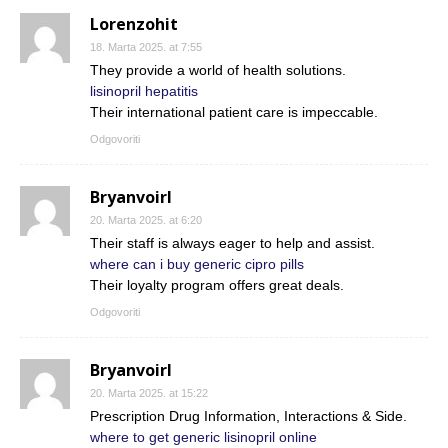
Lorenzohit
18. Marta 2025. at 7:55
They provide a world of health solutions.
lisinopril hepatitis
Their international patient care is impeccable.
Odgovoriti
Bryanvoirl
20. Marta 2025. at 6:20
Their staff is always eager to help and assist.
where can i buy generic cipro pills
Their loyalty program offers great deals.
Odgovoriti
Bryanvoirl
20. Marta 2025. at 15:22
Prescription Drug Information, Interactions & Side.
where to get generic lisinopril online