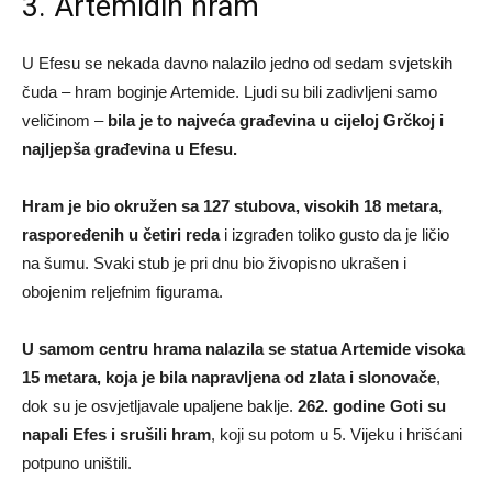
3. Artemidin hram
U Efesu se nekada davno nalazilo jedno od sedam svjetskih
čuda – hram boginje Artemide. Ljudi su bili zadivljeni samo
veličinom –
bila je to najveća građevina u cijeloj Grčkoj i
najljepša građevina u Efesu.
Hram je bio okružen sa 127 stubova, visokih 18 metara,
raspoređenih u četiri reda
i izgrađen toliko gusto da je ličio
na šumu. Svaki stub je pri dnu bio živopisno ukrašen i
obojenim reljefnim figurama.
U samom centru hrama nalazila se statua Artemide visoka
15 metara, koja je bila napravljena od zlata i slonovače
,
dok su je osvjetljavale upaljene baklje.
262. godine Goti su
napali Efes i srušili hram
, koji su potom u 5. Vijeku i hrišćani
potpuno uništili.