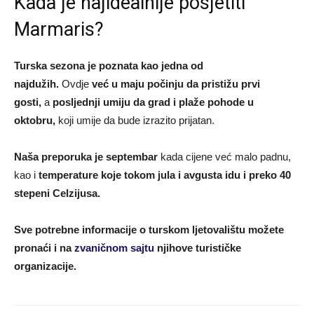
Kada je najidealnije posjetiti
Marmaris?
Turska sezona je poznata kao jedna od
najdužih.
Ovdje
već u maju počinju da pristižu prvi
gosti,
a
posljednji umiju da grad i plaže pohode u
oktobru,
koji umije da bude izrazito prijatan.
Naša preporuka je septembar
kada cijene već malo padnu,
kao i
temperature koje tokom jula i avgusta idu i preko 40
stepeni Celzijusa.
Sve potrebne informacije o turskom ljetovalištu možete
pronaći i na
zvaničnom sajtu
njihove turističke
organizacije.