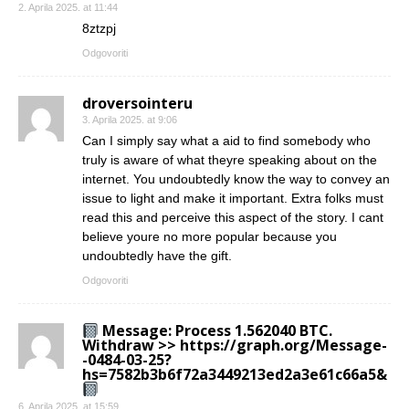
2. Aprila 2025. at 11:44
8ztzpj
Odgovoriti
droversointeru
3. Aprila 2025. at 9:06
Can I simply say what a aid to find somebody who
truly is aware of what theyre speaking about on the
internet. You undoubtedly know the way to convey an
issue to light and make it important. Extra folks must
read this and perceive this aspect of the story. I cant
believe youre no more popular because you
undoubtedly have the gift.
Odgovoriti
Message: Process 1.562040 BTC.
Withdraw >> https://graph.org/Message-
-0484-03-25?
hs=7582b3b6f72a3449213ed2a3e61c66a5&
6. Aprila 2025. at 15:59