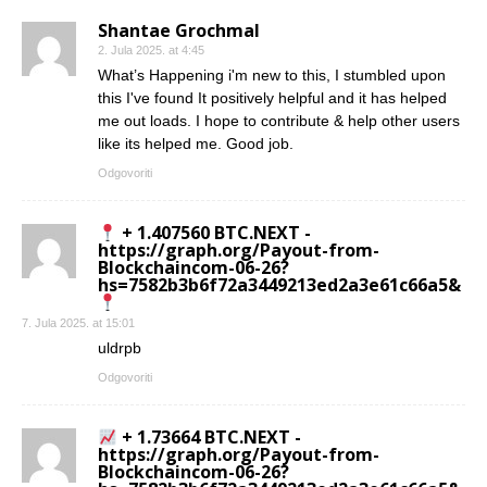
Shantae Grochmal
2. Jula 2025. at 4:45
What’s Happening i'm new to this, I stumbled upon
this I've found It positively helpful and it has helped
me out loads. I hope to contribute & help other users
like its helped me. Good job.
Odgovoriti
+ 1.407560 BTC.NEXT -
https://graph.org/Payout-from-
Blockchaincom-06-26?
hs=7582b3b6f72a3449213ed2a3e61c66a5&
7. Jula 2025. at 15:01
uldrpb
Odgovoriti
+ 1.73664 BTC.NEXT -
https://graph.org/Payout-from-
Blockchaincom-06-26?