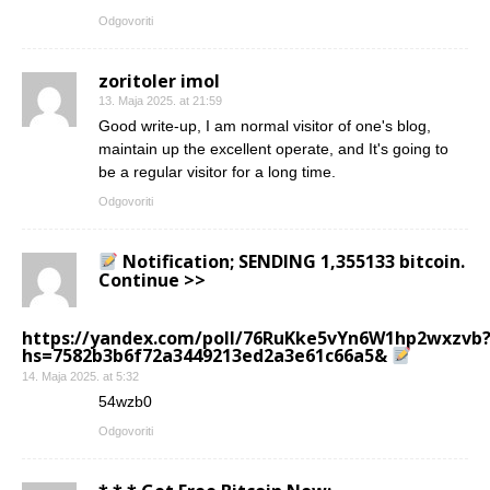
Odgovoriti
zoritoler imol
13. Maja 2025. at 21:59
Good write-up, I am normal visitor of one's blog,
maintain up the excellent operate, and It's going to
be a regular visitor for a long time.
Odgovoriti
Notification; SENDING 1,355133 bitcoin.
Continue >>
https://yandex.com/poll/76RuKke5vYn6W1hp2wxzvb
hs=7582b3b6f72a3449213ed2a3e61c66a5&
14. Maja 2025. at 5:32
54wzb0
Odgovoriti