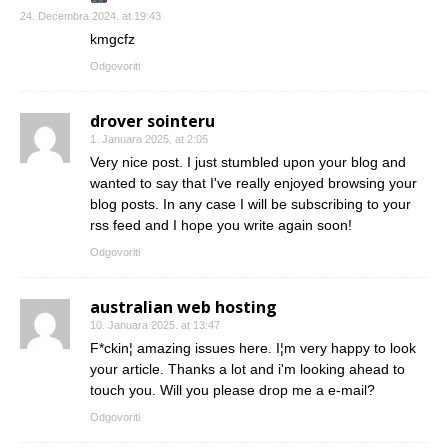
24. Decembra 2024. at 19:43
kmgcfz
Odgovoriti
drover sointeru
1. Januara 2025. at 2:05
Very nice post. I just stumbled upon your blog and
wanted to say that I've really enjoyed browsing your
blog posts. In any case I will be subscribing to your
rss feed and I hope you write again soon!
Odgovoriti
australian web hosting
10. Januara 2025. at 13:47
F*ckin¦ amazing issues here. I¦m very happy to look
your article. Thanks a lot and i'm looking ahead to
touch you. Will you please drop me a e-mail?
Odgovoriti