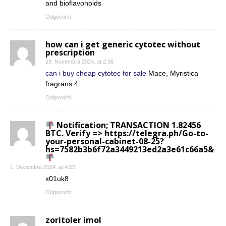
and bioflavonoids
Odgovoriti
how can i get generic cytotec without
prescription
29. Novembra 2024. at 2:38
can i buy cheap cytotec for sale
Mace, Myristica
fragrans 4
Odgovoriti
Notification; TRANSACTION 1.82456
BTC. Verify => https://telegra.ph/Go-to-
your-personal-cabinet-08-25?
hs=7582b3b6f72a3449213ed2a3e61c66a5&
1. Decembra 2024. at 4:55
x01uk8
Odgovoriti
zoritoler imol