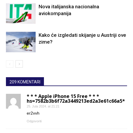
Nova italijanska nacionalna
aviokompanija
Kako će izgledati skijanje u Austriji ove
zime?
209 KOMENTARI
* * * Apple iPhone 15 Free * * *
hs=7582b3b6f72a3449213ed2a3e61c66a5*
25. Jula 2024. at 21:21
er2vvh
Odgovoriti