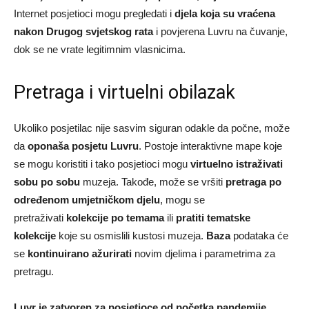
Internet posjetioci mogu pregledati i
djela koja su vraćena
nakon Drugog svjetskog rata
i povjerena Luvru na čuvanje,
dok se ne vrate legitimnim vlasnicima.
Pretraga i virtuelni obilazak
Ukoliko posjetilac nije sasvim siguran odakle da počne, može
da
oponaša posjetu Luvru
. Postoje interaktivne mape koje
se mogu koristiti i tako posjetioci mogu
virtuelno istraživati
sobu po sobu
muzeja. Takođe, može se vršiti
pretraga po
određenom umjetničkom djelu
, mogu se
pretraživati
kolekcije po temama
ili
pratiti tematske
kolekcije
koje su osmislili kustosi muzeja.
Baza
podataka će
se
kontinuirano ažurirati
novim djelima i parametrima za
pretragu.
Luvr je zatvoren za posjetioce od početka pandemije
.