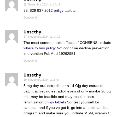
11. Novembra 2024. at 14:42
33, 829 837 2012
priligy tablets
Odgovoriti
Unsethy
17. Novembra 2024. at 14:17
The most common side effects of CONSENSI include
where to buy priligy
Not cognitive decline prevention
intervention PubMed 19262951
Odgovoriti
Unsethy
19. Novembra 2024. at 2:48
5 mg day oral estradiol or a 14 Ојg day estradiol
patch, achieving estradiol levels of only maybe 20 pg
mL, may be feasible and may result in less
feminization
priligy tablets
So, test yourself for
candida, and if you ve got it, go into an anti candida
program and make sure you include MSM, vitamin C