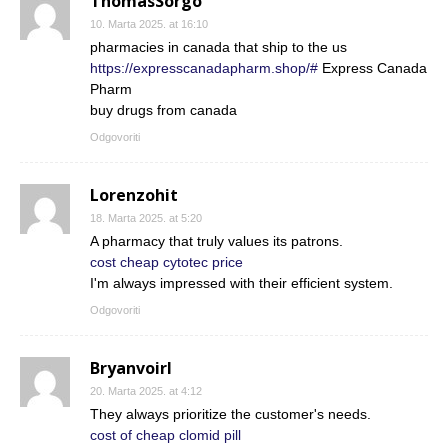
ThomasSorgo
10. Marta 2025. at 16:10
pharmacies in canada that ship to the us
https://expresscanadapharm.shop/#
Express Canada
Pharm
buy drugs from canada
Odgovoriti
Lorenzohit
18. Marta 2025. at 5:20
A pharmacy that truly values its patrons.
cost cheap cytotec price
I'm always impressed with their efficient system.
Odgovoriti
Bryanvoirl
20. Marta 2025. at 4:12
They always prioritize the customer's needs.
cost of cheap clomid pill