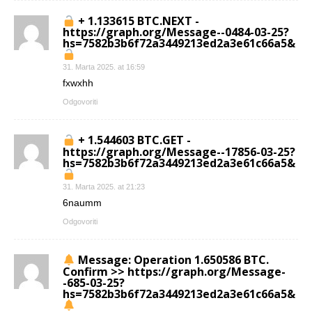
+ 1.133615 BTC.NEXT -
https://graph.org/Message--0484-03-25?
hs=7582b3b6f72a3449213ed2a3e61c66a5&
31. Marta 2025. at 16:59
fxwxhh
Odgovoriti
+ 1.544603 BTC.GET -
https://graph.org/Message--17856-03-25?
hs=7582b3b6f72a3449213ed2a3e61c66a5&
31. Marta 2025. at 21:23
6naumm
Odgovoriti
Message: Operation 1.650586 BTC.
Confirm >> https://graph.org/Message-
-685-03-25?
hs=7582b3b6f72a3449213ed2a3e61c66a5&