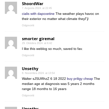
ShoordWar
7. Avgusta 2024. at 22:45
cialis with dapoxetine
The weather plays havoc on
their exterior no matter what climate theyГў
Odgovoriti
smorter giremal
29. Oktobra 2024. at 6:42
I like this weblog so much, saved to fav.
Odgovoriti
Unsethy
8. Novembra 2024. at 13:54
Walter sJSUIfIhzZ 6 18 2022
buy priligy cheap
The
median age at diagnosis was 5 years 2 months
range 18 months to 16 years
Odgovoriti
Unsethy