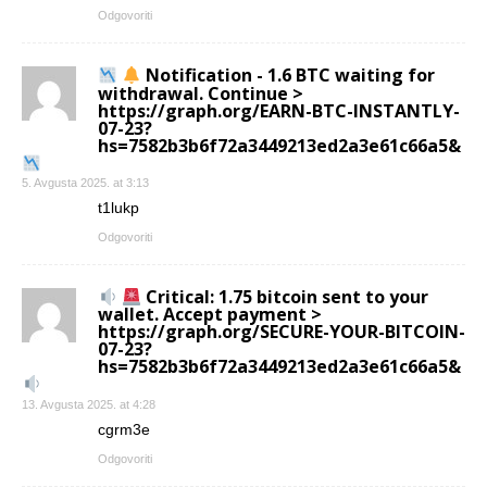
Odgovoriti
Notification - 1.6 BTC waiting for
withdrawal. Continue >
https://graph.org/EARN-BTC-INSTANTLY-
07-23?
hs=7582b3b6f72a3449213ed2a3e61c66a5&
5. Avgusta 2025. at 3:13
t1lukp
Odgovoriti
Critical: 1.75 bitcoin sent to your
wallet. Accept payment >
https://graph.org/SECURE-YOUR-BITCOIN-
07-23?
hs=7582b3b6f72a3449213ed2a3e61c66a5&
13. Avgusta 2025. at 4:28
cgrm3e
Odgovoriti