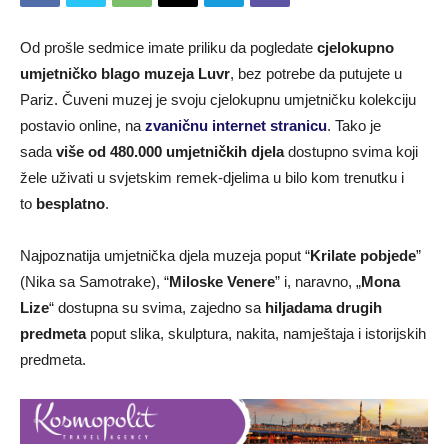
Od prošle sedmice imate priliku da pogledate
cjelokupno
umjetničko blago
muzeja Luvr
, bez potrebe da putujete u
Pariz. Čuveni muzej je svoju cjelokupnu umjetničku kolekciju
postavio online, na
zvaničnu internet stranicu
. Tako je
sada
više od 480.000 umjetničkih djela
dostupno svima koji
žele uživati u svjetskim remek-djelima u bilo kom trenutku i
to
besplatno
.
Najpoznatija umjetnička djela muzeja poput “
Krilate pobjede
”
(Nika sa Samotrake), “
Miloske Venere
” ​​i, naravno, „
Mona
Lize
“ dostupna su svima, zajedno sa
hiljadama drugih
predmeta
poput slika, skulptura, nakita, namještaja i istorijskih
predmeta.