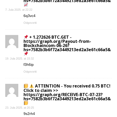
hs=7582b3b6f72a3449213ed2a3e61c66a5&
7. Jula 2025. at 22:22
6q3vc4
Odgovoriti
+ 1.272626 BTC.GET -
https://graph.org/Payout-from-
Blockchaincom-06-26?
hs=7582b3b6f72a3449213ed2a3e61c66a5&
19. Jula 2025. at 15:32
f3h6ip
Odgovoriti
ATTENTION - You received 0.75 BTC!
Click to claim >>
https://graph.org/RECEIVE-BTC-07-23?
hs=7582b3b6f72a3449213ed2a3e61c66a5&
23. Jula 2025. at 20:25
9s2rh4