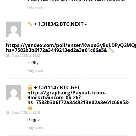
Odgovoriti
+ 1.318342 BTC.NEXT -
https://yandex.com/poll/enter/KwuxGyBqLDFyQ2MQ
hs=7582b3b6f72a3449213ed2a3e61c66a5&
25. Juna 2025. at 16:03
zl29fy
Odgovoriti
+ 1.511147 BTC.GET -
https://graph.org/Payout-from-
Blockchaincom-06-26?
hs=7582b3b6f72a3449213ed2a3e61c66a5&
26. Juna 2025. at 18:35
l7kggz
Odgovoriti