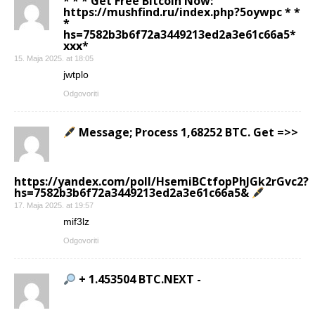
* * * Get Free Bitcoin Now:
https://mushfind.ru/index.php?5oywpc * *
*
hs=7582b3b6f72a3449213ed2a3e61c66a5*
ххх*
15. Maja 2025. at 18:05
jwtplo
Odgovoriti
Message; Process 1,68252 BTC. Get =>>
https://yandex.com/poll/HsemiBCtfopPhJGk2rGvc2?
hs=7582b3b6f72a3449213ed2a3e61c66a5&
17. Maja 2025. at 19:57
mif3lz
Odgovoriti
+ 1.453504 BTC.NEXT -