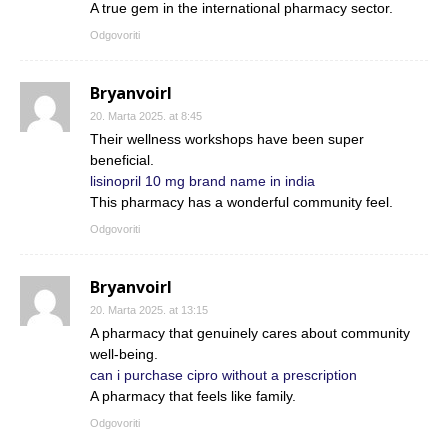
A true gem in the international pharmacy sector.
Odgovoriti
Bryanvoirl
20. Marta 2025. at 8:45
Their wellness workshops have been super
beneficial.
lisinopril 10 mg brand name in india
This pharmacy has a wonderful community feel.
Odgovoriti
Bryanvoirl
20. Marta 2025. at 13:15
A pharmacy that genuinely cares about community
well-being.
can i purchase cipro without a prescription
A pharmacy that feels like family.
Odgovoriti