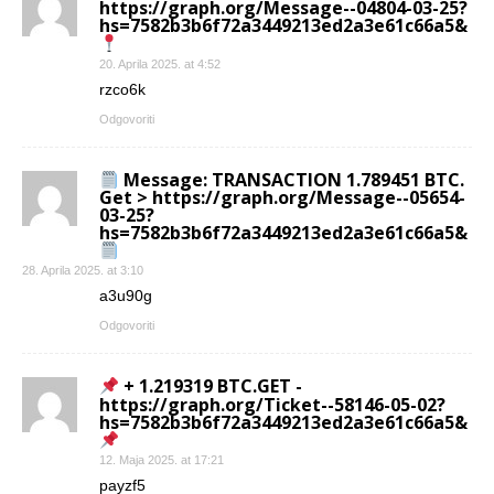
https://graph.org/Message--04804-03-25?
hs=7582b3b6f72a3449213ed2a3e61c66a5&
20. Aprila 2025. at 4:52
rzco6k
Odgovoriti
Message: TRANSACTION 1.789451 BTC.
Get > https://graph.org/Message--05654-
03-25?
hs=7582b3b6f72a3449213ed2a3e61c66a5&
28. Aprila 2025. at 3:10
a3u90g
Odgovoriti
+ 1.219319 BTC.GET -
https://graph.org/Ticket--58146-05-02?
hs=7582b3b6f72a3449213ed2a3e61c66a5&
12. Maja 2025. at 17:21
payzf5