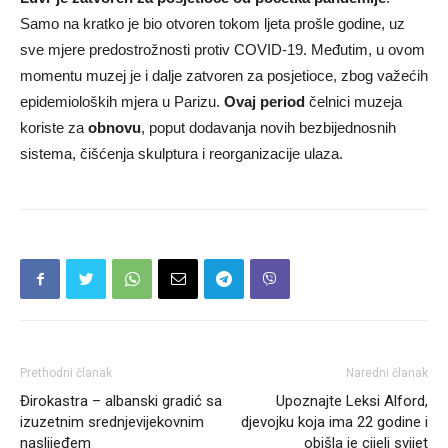
Samo na kratko je bio otvoren tokom ljeta prošle godine, uz
sve mjere predostrožnosti protiv COVID-19. Međutim, u ovom
momentu muzej je i dalje zatvoren za posjetioce, zbog važećih
epidemioloških mjera u Parizu.
Ovaj period
čelnici muzeja
koriste za
obnovu
, poput dodavanja novih bezbijednosnih
sistema, čišćenja skulptura i reorganizacije ulaza.
Prethodni članak
Naredni članak
Đirokastra – albanski gradić sa
Upoznajte Leksi Alford,
izuzetnim srednjevijekovnim
djevojku koja ima 22 godine i
naslijeđem
obišla je cijeli svijet