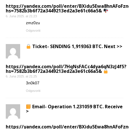
https://yandex.com/poll/enter/BXidu5Ewa8hnAFoFzn
hs=7582b3b6f72a3449213ed2a3e61c66a5&
6. Juna 2025. at 21:23
zmz0zu
Odgovoriti
Ticket- SENDING 1,919363 BTC. Next >>
https://yandex.com/poll/7HqNsFACc4dya6qN3zJ4f5?
hs=7582b3b6f72a3449213ed2a3e61c66a5&
6. Juna 2025. at 21:25
3n0k07
Odgovoriti
Email- Operation 1.231059 BTC. Receive
>
https://yandex.com/poll/enter/BXidu5Ewa8hnAFoFzn