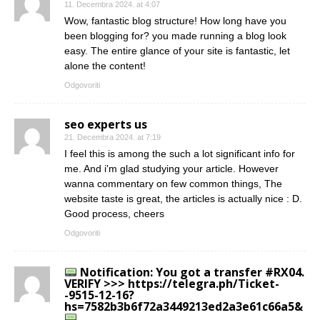
11. Decembra 2024. at 4:07
Wow, fantastic blog structure! How long have you
been blogging for? you made running a blog look
easy. The entire glance of your site is fantastic, let
alone the content!
Odgovoriti
seo experts us
21. Decembra 2024. at 7:19
I feel this is among the such a lot significant info for
me. And i'm glad studying your article. However
wanna commentary on few common things, The
website taste is great, the articles is actually nice : D.
Good process, cheers
Odgovoriti
Notification: You got a transfer #RX04.
VERIFY >>> https://telegra.ph/Ticket-
-9515-12-16?
hs=7582b3b6f72a3449213ed2a3e61c66a5&