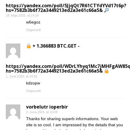
https://yandex.com/poll/5JjqQt7R61CTYdYVd17t6p?
hs=7582b3b6f72a3449213ed2a3e61c66a5&
18. Maja 2025. at 14:24
w6egoz
Odgovoriti
+ 1.366883 BTC.GET -
https://yandex.com/poll/WDrLYhyq1Mc7jMHFgAW85
hs=7582b3b6f72a3449213ed2a3e61c66a5&
1. Juna 2025. at 14:33
kdzopw
Odgovoriti
vorbelutr ioperbir
2. Juna 2025. at 10:09
Thanks for sharing superb informations. Your web
site is so cool. I am impressed by the details that you