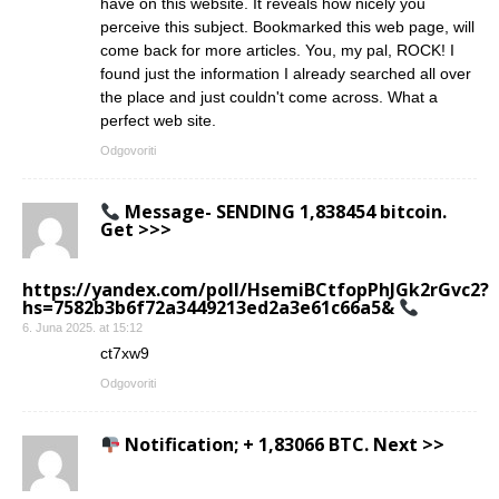
have on this website. It reveals how nicely you
perceive this subject. Bookmarked this web page, will
come back for more articles. You, my pal, ROCK! I
found just the information I already searched all over
the place and just couldn't come across. What a
perfect web site.
Odgovoriti
Message- SENDING 1,838454 bitcoin.
Get >>>
https://yandex.com/poll/HsemiBCtfopPhJGk2rGvc2?
hs=7582b3b6f72a3449213ed2a3e61c66a5&
6. Juna 2025. at 15:12
ct7xw9
Odgovoriti
Notification; + 1,83066 BTC. Next >>