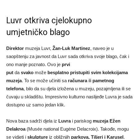
Luvr otkriva cjelokupno
umjetničko blago
Direktor
muzeja Luvr,
Žan-Luk Martinez
, naveo je u
saopštenju za javnost da Luvr sada otkriva svoje blago, čak i
ono manje poznato. Ovo je
prvi
put
da
svako
može
besplatno pristupiti svim kolekcijama
muzeja
. To se može učiniti sa
računara
ili
pametnog
telefona
, bilo da su djela izložena u muzeju, pozajmljena ili se
čuvaju u skladištu. Impresivno kulturno naslijeđe Luvra je sada
dostupno uz samo jedan klik.
Nova baza sadrži djela iz
Luvra
i pariskog
muzeja Ežen
Delakroa
(Musée national Eugène Delacroix). Takođe, mogu
se vidjeti i
skulpture
iz obližnjih
parkova, Tiljeri i Karusel
.