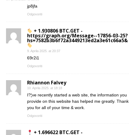
jp8jfa
Odgovoriti
+ 1.930806 BTC.GET -
https://graph.org/Message--17856-03-25?
hs=7582b3b6f72a3449213ed2a3e61c66a5&
9. Aprila 2025. at 20:37
69r2i1
Odgovoriti
Rhiannon Falvey
10. Aprila 2025. at 18:18
I?¦ve recently started a web site, the information you
provide on this website has helped me greatly. Thank
you for all of your time & work.
Odgovoriti
+ 1.696622 BTC.GET -