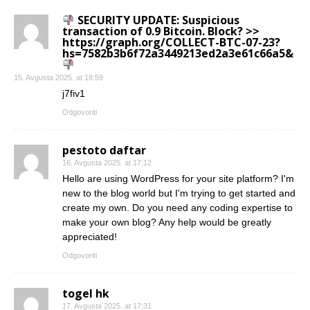
SECURITY UPDATE: Suspicious
transaction of 0.9 Bitcoin. Block? >>
https://graph.org/COLLECT-BTC-07-23?
hs=7582b3b6f72a3449213ed2a3e61c66a5&
15. Avgusta 2025. at 18:59
j7fiv1
Odgovoriti
pestoto daftar
16. Avgusta 2025. at 17:12
Hello are using WordPress for your site platform? I'm
new to the blog world but I'm trying to get started and
create my own. Do you need any coding expertise to
make your own blog? Any help would be greatly
appreciated!
Odgovoriti
togel hk
17. Avgusta 2025. at 17:31