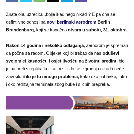
Znate onu uzrečicu „bolje ikad nego nikad“? E pa ona se
defintiivno odnosi na
novi berlinski aerodrom
Berlin
Brandenburg
, koji se konačno
otvara u subotu, 31. oktobra
.
Nakon 14 godina i nekoliko odlaganja
, aerodrom je spreman
da počne sa radom. Objekat koji bi trebao da nas
oduševi
svojom efikasnošću i osjetljivošću na životnu sredinu
bio
je na meti skeptika koji su mislili da se izgradnja nikada neće
završiti.
Bilo je tu mnogo problema,
kako oko nabavke, tako
i oko redizajna terminala zbog buke i sličnih prepreka.