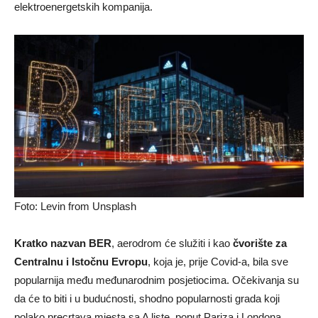
elektroenergetskih kompanija.
Foto: Levin from Unsplash
Kratko nazvan BER
, aerodrom će služiti i kao
čvorište za
Centralnu i Istočnu Evropu
, koja je, prije Covid-a, bila sve
popularnija među međunarodnim posjetiocima. Očekivanja su
da će to biti i u budućnosti, shodno popularnosti grada koji
polako precrtava mjesta sa A liste, poput Pariza i Londona.