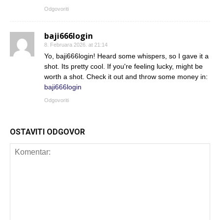
Odgovoriti
baji666login
8. Februara 2026. at 21:14
Yo, baji666login! Heard some whispers, so I gave it a
shot. Its pretty cool. If you're feeling lucky, might be
worth a shot. Check it out and throw some money in:
baji666login
Odgovoriti
OSTAVITI ODGOVOR