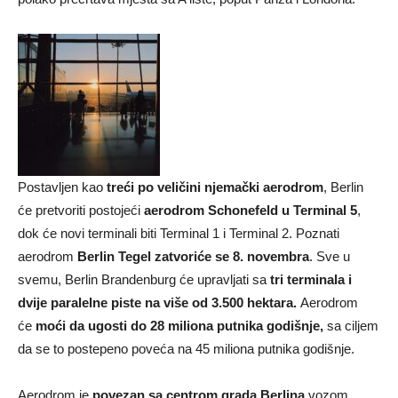
Postavljen kao
treći po veličini njemački aerodrom
, Berlin
će pretvoriti postojeći
aerodrom Schonefeld u Terminal 5
,
dok će novi terminali biti Terminal 1 i Terminal 2. Poznati
aerodrom
Berlin Tegel zatvoriće se 8. novembra
. Sve u
svemu, Berlin Brandenburg će upravljati sa
tri terminala i
dvije paralelne piste na više od 3.500 hektara.
Aerodrom
će
moći da ugosti do 28 miliona putnika godišnje,
sa ciljem
da se to postepeno poveća na 45 miliona putnika godišnje.
Aerodrom je
povezan sa centrom grada Berlina
vozom