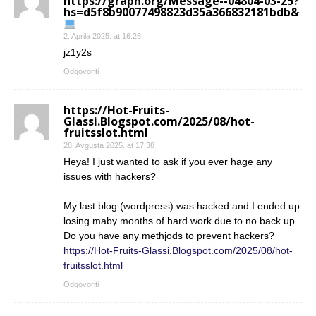
https://graph.org/Message--04804-03-25?
hs=d5f8b90077498823d35a366832181bdb&
2. Aprila 2025. at 16:26
jz1y2s
Odgovoriti
https://Hot-Fruits-
Glassi.Blogspot.com/2025/08/hot-
fruitsslot.html
28. Avgusta 2025. at 17:38
Heya! I just wanted to ask if you ever hage any
issues with hackers?
My last blog (wordpress) was hacked and I ended up
losing maby months of hard work due to no back up.
Do you have any methjods to prevent hackers?
https://Hot-Fruits-Glassi.Blogspot.com/2025/08/hot-
fruitsslot.html
Odgovoriti