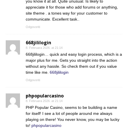
you know it at all. Quite unusual. Is likely to
appreciate it for those who add forums or anything,
site theme . a tones way for your customer to
communicate. Excellent task..
Odgovoriti
668jililogin
8. Februara 2026. at 21:14
668jililogin… quick and easy login process, which is a
major plus for me. Gets you straight into the action
without any hassle. So check them out if you value
time like me.
668jililogin
Odgovoriti
phpopularcasino
8. Februara 2026. at 21:14
PHP Popular Casino, seems to be building a name
for itself! I see a lot of people around me always
playing on there! You never know, you may be lucky
to!
phpopularcasino