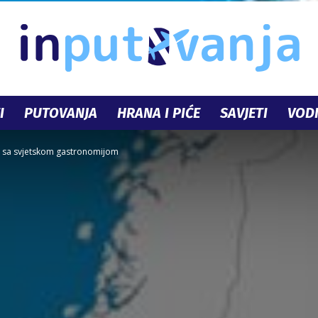
I
PUTOVANJA
HRANA I PIĆE
SAVJETI
VODI
InPutovanja.ba
e sa svjetskom gastronomijom