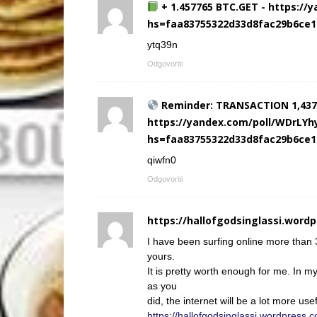
+ 1.457765 BTC.GET - https:
hs=faa83755322d33d8fac29b6ce
ytq39n
Odgovoriti
Reminder: TRANSACTION 1,4375
https://yandex.com/poll/WDrL
hs=faa83755322d33d8fac29b6ce
qiwfn0
Odgovoriti
https://hallofgodsinglassi.word
I have been surfing online more than 3 
yours.
It is pretty worth enough for me. In 
as you
did, the internet will be a lot more use
https://hallofgodsinglassi.wordpress.