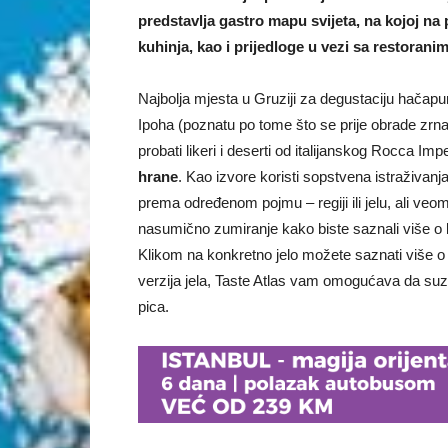
predstavlja gastro mapu svijeta, na kojoj na 
kuhinja, kao i prijedloge u vezi sa restorani
Najbolja mjesta u Gruziji za degustaciju hačapur
Ipoha (poznatu po tome što se prije obrade zrna
probati likeri i deserti od italijanskog Rocca Im
hrane
. Kao izvore koristi sopstvena istraživanj
prema određenom pojmu – regiji ili jelu, ali veo
nasumično zumiranje kako biste saznali više o k
Klikom na konkretno jelo možete saznati više o 
verzija jela, Taste Atlas vam omogućava da suzi
pica.