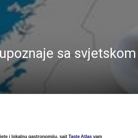
 upoznaje sa svjetskom
jete i lokalnu gastronomiju, sajt
Taste Atlas
vam