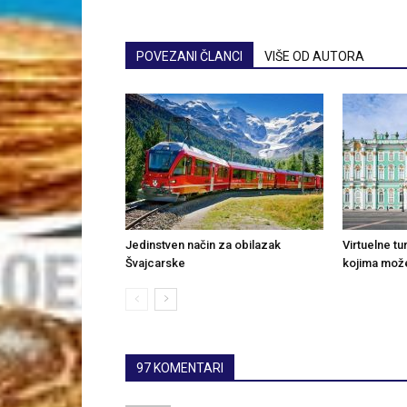
POVEZANI ČLANCI
VIŠE OD AUTORA
Jedinstven način za obilazak
Virtuelne tu
Švajcarske
kojima može
97 KOMENTARI