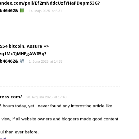
//yandex.com/poll/Ef2mNddcUzfYHaPDepm53G?
1b46462&
14. Maja 2025. at 5:31
54 bitcoin. Assure =>
Yhyq1Mc7jMHFgAW85q?
1b46462&
1. Juna 2025. at 14:33
press.com/
28. Avgusta 2025. at 17:40
hours today, yet I never found any interesting article like
my view, if all website owners and bloggers made good content
ful than ever before.
com/