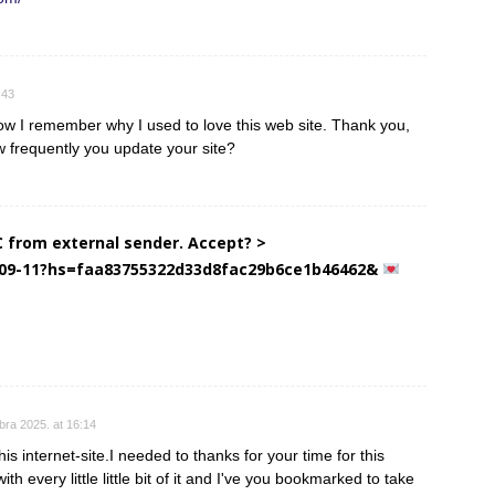
:43
ow I remember why I used to love this web site. Thank you,
w frequently you update your site?
 from external sender. Accept? >
C-09-11?hs=faa83755322d33d8fac29b6ce1b46462&
bra 2025. at 16:14
is internet-site.I needed to thanks for your time for this
with every little little bit of it and I've you bookmarked to take