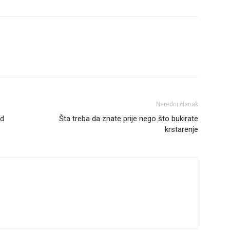
Naredni članak
od
Šta treba da znate prije nego što bukirate
krstarenje