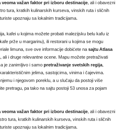
 veoma važan faktor pri izboru destinacije
, ali i obavezni
tro tura, kratkih kulinarskih kurseva, vinskih ruta i sličnih
turiste upoznaju sa lokalnim tradicijama.
ja, kafei u kojima možete probati malezijsku belu kafu iz
afe prže u margarinu), ili restorani u kojima se mogu
periale limuna, sve ove informacije dobićete na
sajtu Atlasa
a, ali i druge relevantne ocene. Mapu možete pretraživati
ma je zanimljivo i samo
pretraživanje svetskih regija
,
arakterističnim jelima, sastojcima, vinima i čajevima.
njemu i njegovom poreklu, a u slučaju da postoji više
te pretragu, pa tako na sajtu postoji 53 unosa za pojam
 veoma važan faktor pri izboru destinacije
, ali i obavezni
tro tura, kratkih kulinarskih kurseva, vinskih ruta i sličnih
turiste upoznaju sa lokalnim tradicijama.