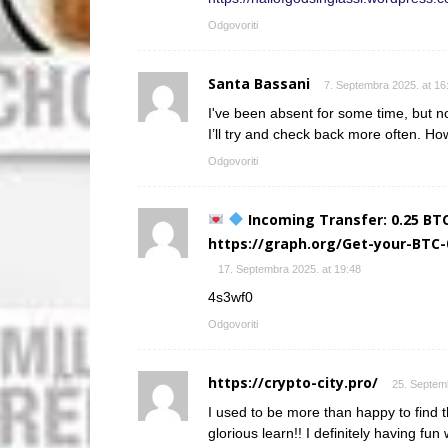
Odgovoriti
Santa Bassani
7. Septembra 2025. at 16
I've been absent for some time, but n
I’ll try and check back more often. Ho
Odgovoriti
Incoming Transfer: 0.25 BTC
https://graph.org/Get-your-BT
17. Septembra 2025. at 19:48
4s3wf0
Odgovoriti
https://crypto-city.pro/
25. Septem
I used to be more than happy to find th
glorious learn!! I definitely having fun 