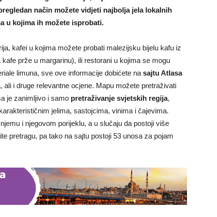
pregledan način možete vidjeti najbolja jela lokalnih
ma u kojima ih možete isprobati.
ija, kafei u kojima možete probati malezijsku bijelu kafu iz
 kafe prže u margarinu), ili restorani u kojima se mogu
periale limuna, sve ove informacije dobićete na
sajtu Atlasa
a, ali i druge relevantne ocjene. Mapu možete pretraživati
ma je zanimljivo i samo
pretraživanje svjetskih regija
,
arakterističnim jelima, sastojcima, vinima i čajevima.
njemu i njegovom porijeklu, a u slučaju da postoji više
te pretragu, pa tako na sajtu postoji 53 unosa za pojam