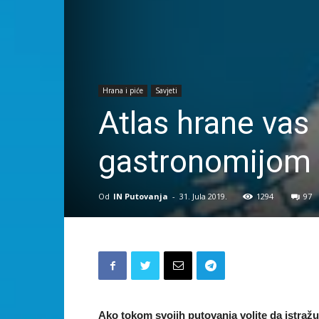
Hrana i piće
Savjeti
Atlas hrane vas
gastronomijom
Od
IN Putovanja
-
31. Jula 2019.
1294
97
Ako tokom svojih putovanja volite da istražu