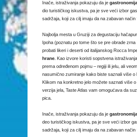
Inače, istraživanja pokazuju da je
gastronomija
dio turističkog iskustva, pa je sve veći izbor gas
sadržaja, koji za cilj imaju da na zabavan način 
Najbolja mesta u Gruziji za degustaciju hačapuri
Ipoha (poznatu po tome što se pre obrade zrna k
probati likeri i deserti od italijanskog Rocca Im
hrane
. Kao izvore koristi sopstvena istraživanj
prema određenom pojmu – regiji ili jelu, ali veo
nasumično zumiranje kako biste saznali više o k
Klikom na konkretno jelo možete saznati više o 
verzija jela, Taste Atlas vam omogućava da suzi
pica.
Inače, istraživanja pokazuju da je
gastronomija
deo turističkog iskustva, pa je sve veći izbor gas
sadržaja, koji za cilj imaju da na zabavan način 