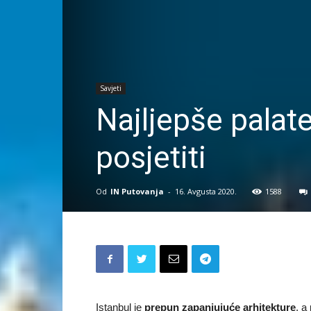
Savjeti
Najljepše palate
posjetiti
Od
IN Putovanja
-
16. Avgusta 2020.
1588
Istanbul je
prepun zapanjujuće arhitekture
, a