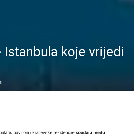
 Istanbula koje vrijedi
3
 palate, paviljoni i kraljevske rezidencije
spadaju među