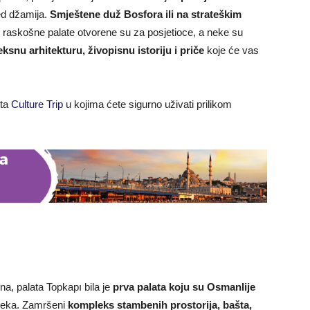
ed džamija.
Smještene duž Bosfora ili na strateškim
e raskošne palate otvorene su za posjetioce, a neke su
snu arhitekturu, živopisnu istoriju i priče
koje će vas
jta
Culture Trip
u kojima ćete sigurno uživati prilikom
na, palata Topkapı bila je
prva palata koju su Osmanlije
ijeka. Zamršeni
kompleks stambenih prostorija, bašta,