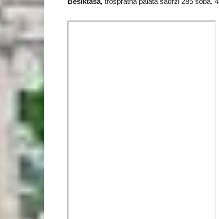
Bešiktaša,
trospratna palata sadrži 285 soba, 44