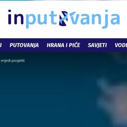
I
PUTOVANJA
HRANA I PIĆE
SAVJETI
VODI
InPutovanja.ba
vrijedi posjetiti