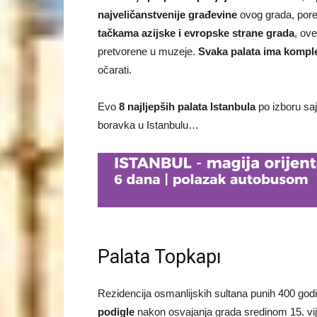
najveličanstvenije građevine
ovog grada, por
tačkama azijske i evropske strane grada
, ov
pretvorene u muzeje.
Svaka palata ima komplek
očarati.
Evo
8 najljepših palata Istanbula
po izboru sa
boravka u Istanbulu…
Palata Topkapı
Rezidencija osmanlijskih sultana punih 400 godi
podigle
nakon osvajanja grada sredinom 15. v