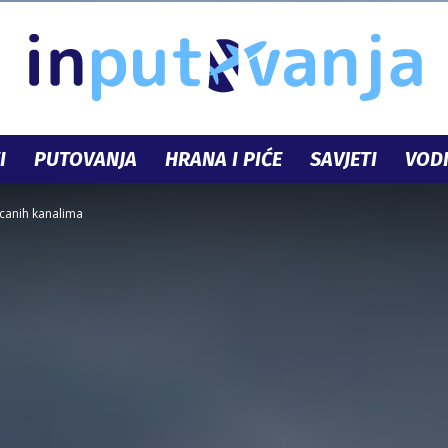
I
PUTOVANJA
HRANA I PIĆE
SAVJETI
VODI
InPutovanja.ba
ecanih kanalima