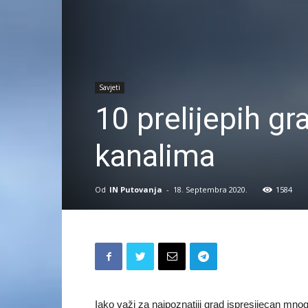
Savjeti
10 prelijepih gr
kanalima
Od
IN Putovanja
-
18. Septembra 2020.
1584
Iako važi za najpoznatiji grad ispresijecan mn