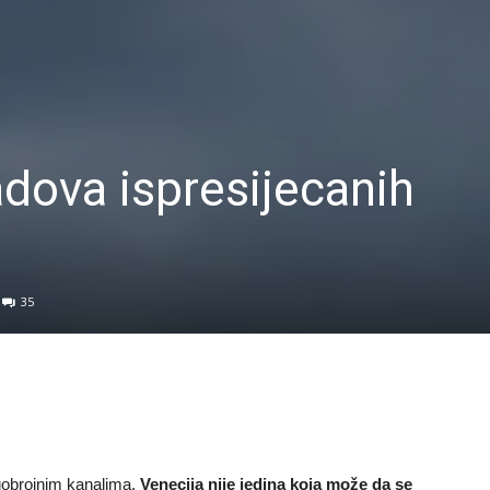
adova ispresijecanih
35
ogobrojnim kanalima,
Venecija nije jedina koja može da se