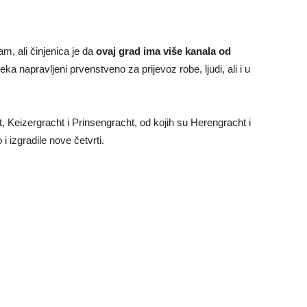
m, ali činjenica je da
ovaj grad ima više kanala od
jeka napravljeni prvenstveno za prijevoz robe, ljudi, ali i u
, Keizergracht i Prinsengracht, od kojih su Herengracht i
i izgradile nove četvrti.